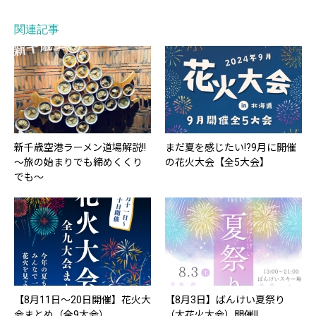
関連記事
新千歳空港ラーメン道場解説!!
まだ夏を感じたい!?9月に開催
～旅の始まりでも締めくくり
の花火大会【全5大会】
でも～
【8月11日～20日開催】花火大
【8月3日】ばんけい夏祭り
会まとめ（全9大会）
（大花火大会）開催!!