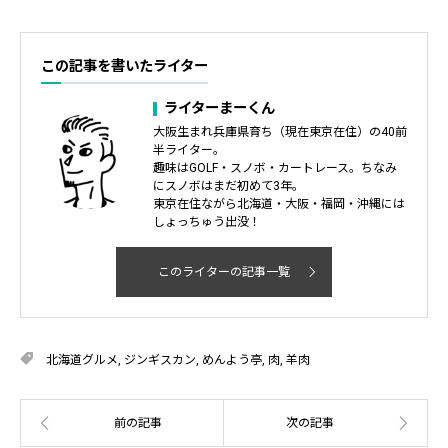
この記事を書いたライター
ライターまーくん
大阪生まれ兵庫県育ち（現在東京在住）の40前
半ライター。
趣味はGOLF・スノボ・カートレース。ちなみ
にスノボはまだ初めて3年。
東京在住ながら北海道・大阪・福岡・沖縄には
しょっちゅう出没！
このライターの記事一覧
北海道グルメ
,
ジンギスカン
,
めんよう亭
,
肉
,
羊肉