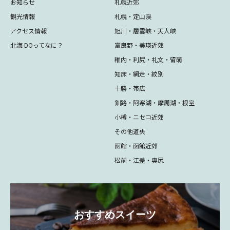
お知らせ
札幌近郊
観光情報
札幌・定山渓
アクセス情報
旭川・層雲峡・天人峡
北海-DOってなに？
富良野・美瑛近郊
稚内・利尻・礼文・留萌
知床・網走・紋別
十勝・帯広
釧路・阿寒湖・摩周湖・根室
小樽・ニセコ近郊
その他道央
函館・函館近郊
松前・江差・奥尻
おすすめスイーツ