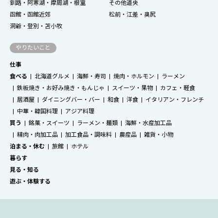
釧路・阿寒湖・摩周湖・根室
その他道央
函館・函館近郊
松前・江差・奥尻
洞爺・登別・苫小牧
やりたいこと
仕事
食べる
北海道グルメ
海鮮・寿司
焼肉・ホルモン
ラーメン
鉄板焼き・お好み焼き・もんじゃ
スイーツ・果物
カフェ・軽食
居酒屋
ダイニングバー・バー
和食
洋食
イタリアン・フレンチ
中華・韓国料理
アジア料理
買う
銘菓・スイーツ
ラーメン・麺類
海鮮・水産加工品
精肉・肉加工品
加工食品・調味料
農産品
雑貨・小物
泊まる・休む
旅館
ホテル
暮らす
見る・知る
遊ぶ・体験する