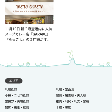
11月19日 新千歳空港内に人気
スープカレー店『GARAKU』
『らっきょ』の２店舗がオ…
エリア
札幌近郊
札幌・定山渓
小樽・ニセコ近郊
旭川・層雲峡・天人峡
富良野・美瑛近郊
稚内・利尻・礼文・留萌
知床・網走・紋別
十勝・帯広