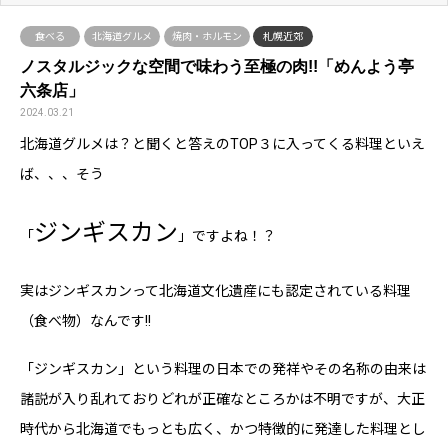
食べる
北海道グルメ
焼肉・ホルモン
札幌近郊
ノスタルジックな空間で味わう至極の肉!!「めんよう亭
六条店」
2024.03.21
北海道グルメは？と聞くと答えのTOP３に入ってくる料理といえ
ば、、、そう
ジンギスカン
「
」ですよね！？
実はジンギスカンって北海道文化遺産にも認定されている料理
（食べ物）なんです!!
「ジンギスカン」という料理の日本での発祥やその名称の由来は
諸説が入り乱れておりどれが正確なところかは不明ですが、大正
時代から北海道でもっとも広く、かつ特徴的に発達した料理とし