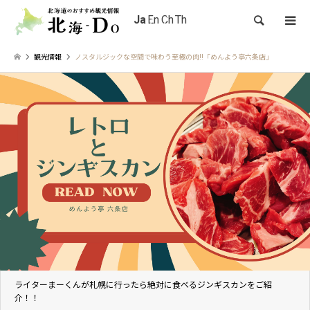
検索
観光情報
ノスタルジックな空間で味わう至極の肉!!「めんよう亭六条店」
ライターまーくんが札幌に行ったら絶対に食べるジンギスカンをご紹
介！！