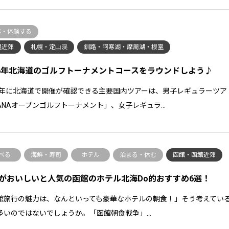
ぶ・体験する
幌近郊
札幌・定山渓
釧路・阿寒湖・摩周湖・根室
26年北海道のゴルフトーナメントコースをラウンドしよう♪
26年に北海道で開催が確認できる主要国内ツアーは、男子レギュラーツア
ANAオープンゴルフトーナメント」、女子レギュラ…
べる
海鮮・寿司
ホテル
泊まる・休む
函館・函館近郊
がおいしいと人気の函館のホテル北海Do的おすすめ6選！
館旅行の魅力は、なんといっても豪華なホテルの朝食！」そう考えてい
多いのではないでしょうか。「函館朝食戦争」…