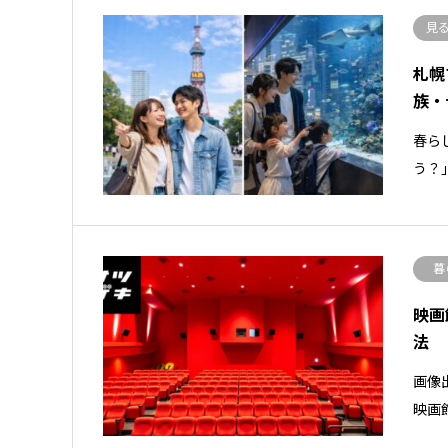
見
札幌
族・
春ら
う？
暮
映画
法
画像出
映画