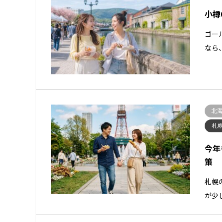
小樽
ゴー
なら
北
札
今年
策
札幌
が少