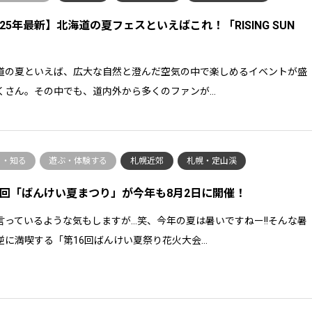
025年最新】北海道の夏フェスといえばこれ！「RISING SUN
道の夏といえば、広大な自然と澄んだ空気の中で楽しめるイベントが盛
くさん。その中でも、道内外から多くのファンが…
る・知る
遊ぶ・体験する
札幌近郊
札幌・定山渓
6回「ばんけい夏まつり」が今年も8月2日に開催！
言っているような気もしますが...笑、今年の夏は暑いですねー!!そんな暑
逆に満喫する「第16回ばんけい夏祭り花火大会…