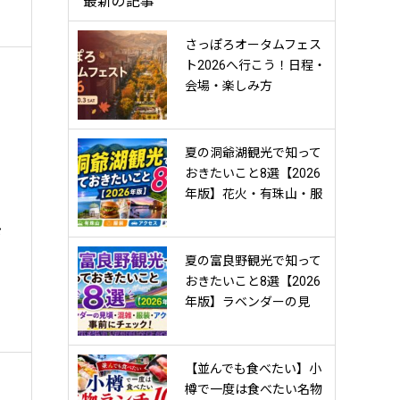
最新の記事
さっぽろオータムフェス
ト2026へ行こう！日程・
会場・楽しみ方
夏の洞爺湖観光で知って
おきたいこと8選【2026
年版】花火・有珠山・服
装・アクセスまで事前チ
ぴ
ェック！
夏の富良野観光で知って
おきたいこと8選【2026
年版】ラベンダーの見
頃・混雑・服装・アクセ
スまで事前にチェック！
【並んでも食べたい】小
樽で一度は食べたい名物