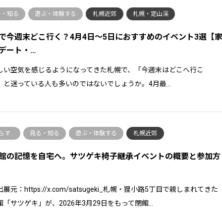
る・知る
遊ぶ・体験する
札幌近郊
札幌・定山渓
で今週末どこ行く？4月4日〜5日におすすめのイベント3選【
デート・…
しい空気を感じるようになってきた札幌で、「今週末はどこへ行こ
」と迷っている人も多いのではないでしょうか。4月最…
らす
見る・知る
遊ぶ・体験する
札幌近郊
館の記憶を自宅へ。サツゲキ椅子継承イベントの概要と参加方
展元：https://x.com/satsugeki_札幌・狸小路5丁目で親しまれてきた
館「サツゲキ」が、2026年3月29日をもって閉館…