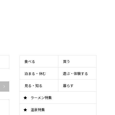
食べる
買う
泊まる・休む
遊ぶ・体験する
見る・知る
暮らす

ラーメン特集
温泉特集