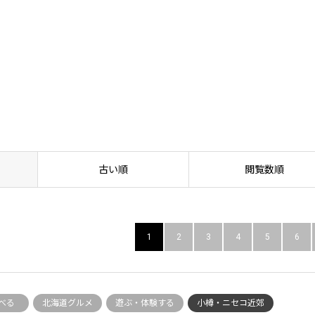
古い順
閲覧数順
1
2
3
4
5
6
べる
北海道グルメ
遊ぶ・体験する
小樽・ニセコ近郊