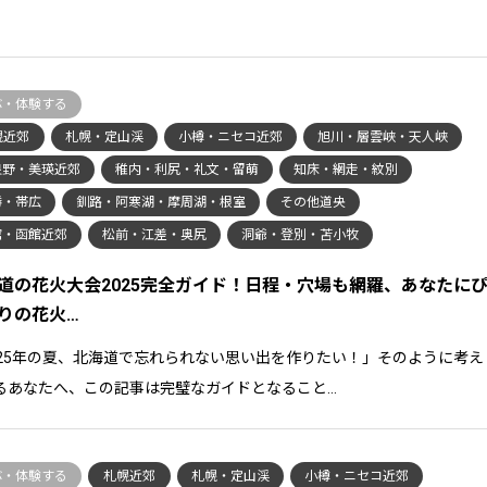
ぶ・体験する
幌近郊
札幌・定山渓
小樽・ニセコ近郊
旭川・層雲峡・天人峡
良野・美瑛近郊
稚内・利尻・礼文・留萌
知床・網走・紋別
勝・帯広
釧路・阿寒湖・摩周湖・根室
その他道央
館・函館近郊
松前・江差・奥尻
洞爺・登別・苫小牧
道の花火大会2025完全ガイド！日程・穴場も網羅、あなたに
りの花火…
025年の夏、北海道で忘れられない思い出を作りたい！」そのように考え
るあなたへ、この記事は完璧なガイドとなること…
ぶ・体験する
札幌近郊
札幌・定山渓
小樽・ニセコ近郊