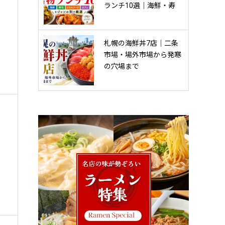
ランチ10選｜海鮮・寿
司・ソウルフード・カフ
ェをジャンル別で厳選
【2026年】
札幌の海鮮丼7店｜二条
市場・場外市場から発寒
の穴場まで