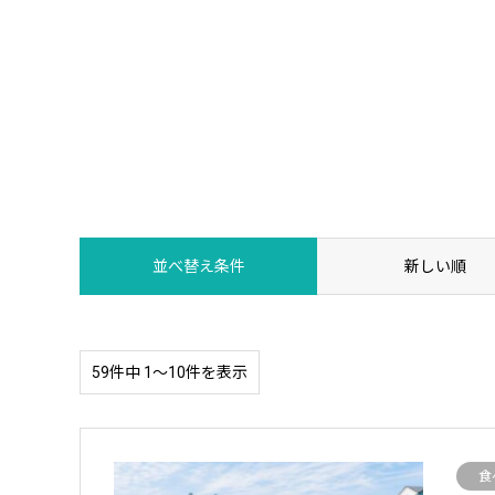
並べ替え条件
新しい順
59件中 1〜10件を表示
食