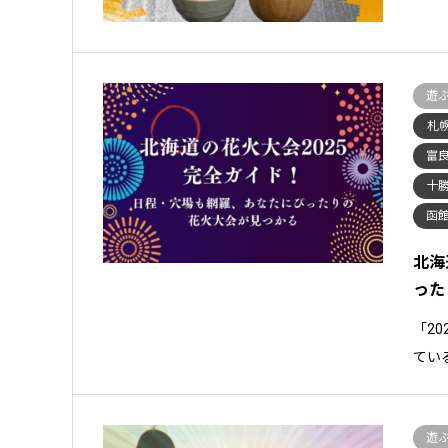
遊
札
富
十
函
北海
った
「2
てい
遊