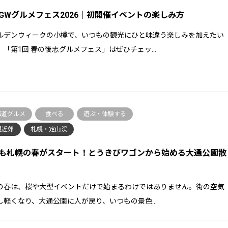
GWグルメフェス2026｜初開催イベントの楽しみ方
ルデンウィークの小樽で、いつもの観光にひと味違う楽しみを加えたい
、「第1回 春の後志グルメフェス」はぜひチェッ…
海道グルメ
食べる
遊ぶ・体験する
幌近郊
札幌・定山渓
も札幌の春がスタート！とうきびワゴンから始める大通公園散
の春は、桜や大型イベントだけで始まるわけではありません。街の空気
し軽くなり、大通公園に人が戻り、いつもの景色…