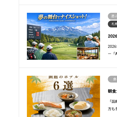
遊
札
20
20
ー「
食
朝食
「函
方も