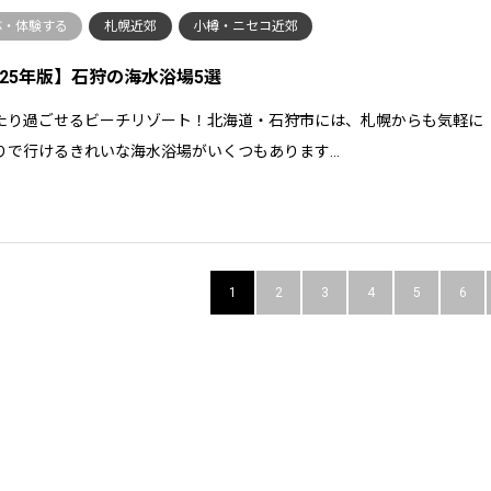
ぶ・体験する
札幌近郊
小樽・ニセコ近郊
025年版】石狩の海水浴場5選
たり過ごせるビーチリゾート！北海道・石狩市には、札幌からも気軽に
りで行けるきれいな海水浴場がいくつもあります…
1
2
3
4
5
6