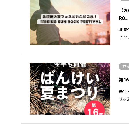
【2
RO…
北海
りだ
見
第1
毎年
さを