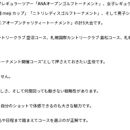
子レギュラーツアー「ANAオープンゴルフトーナメント」、女子レギュ
 meiji カップ」「ニトリレディスゴルフトーナメント」、そして男子
 GOLF シニアオープンチャリティートーナメント」の計5大会です。
ントリークラブ 空沼コース、札幌国際カントリークラブ 島松コース、札
6年トーナメント開催コース”として押さえておきたい主役です。
ません。
しさ、そして何度回っても飽きない戦略性があります。
を自分のショットで体感できるのも大きな魅力です。
会名や日程まで踏まえてコースを選ぶのが正解です。