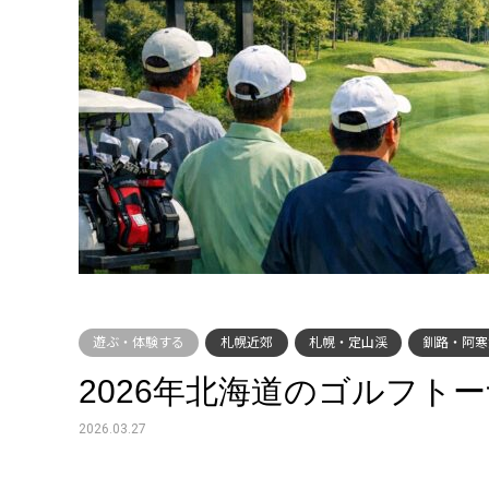
遊ぶ・体験する
札幌近郊
札幌・定山渓
釧路・阿寒
2026年北海道のゴルフト
2026.03.27