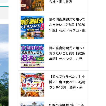
会場・楽しみ方
夏の洞爺湖観光で知って
おきたいこと8選【2026
年版】花火・有珠山・服
装・アクセスまで事前チ
ェック！
夏の富良野観光で知って
おきたいこと8選【2026
年版】ラベンダーの見
頃・混雑・服装・アクセ
スまで事前にチェック！
【並んでも食べたい】小
樽で一度は食べたい名物
ランチ10選｜海鮮・寿
司・ソウルフード・カフ
ェをジャンル別で厳選
【2026年】
札幌の海鮮丼7店｜二条