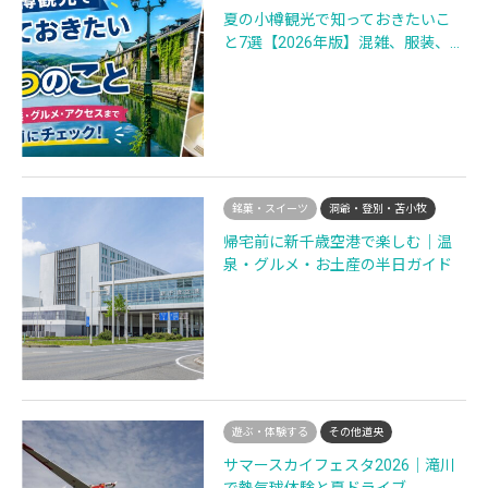
夏の小樽観光で知っておきたいこ
と7選【2026年版】混雑、服装、…
銘菓・スイーツ
洞爺・登別・苫小牧
帰宅前に新千歳空港で楽しむ｜温
泉・グルメ・お土産の半日ガイド
遊ぶ・体験する
その他道央
サマースカイフェスタ2026｜滝川
で熱気球体験と夏ドライブ