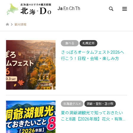
検索
観光情報
食べる
札幌近郊
さっぽろオータムフェスト2026へ
行こう！日程・会場・楽しみ方
北海道グルメ
洞爺・登別・苫小牧
夏の洞爺湖観光で知っておきたい
こと8選【2026年版】花火・有珠…