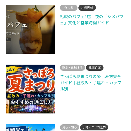
食べる
札幌近郊
札幌のパフェ4店｜夜の「シメパフ
ェ」文化と営業時間ガイド
遊ぶ・体験する
札幌近郊
さっぽろ夏まつりの楽しみ方完全
ガイド｜昼飲み・子連れ・カップ
ル別…
見る・知る
小樽・ニセコ近郊