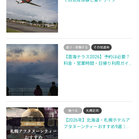
遊ぶ・体験する
その他道央
【雲海テラス2026】予約は必要？
料金・営業時間・日帰り利用ガイ…
食べる
札幌近郊
【2026年】北海道・札幌ホテルア
フタヌーンティーおすすめ9選｜…