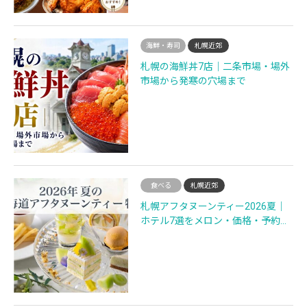
海鮮・寿司
札幌近郊
札幌の海鮮丼7店｜二条市場・場外
市場から発寒の穴場まで
食べる
札幌近郊
札幌アフタヌーンティー2026夏｜
ホテル7選をメロン・価格・予約…