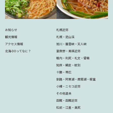
お知らせ
札幌近郊
観光情報
札幌・定山渓
アクセス情報
旭川・層雲峡・天人峡
北海-DOってなに？
富良野・美瑛近郊
稚内・利尻・礼文・留萌
知床・網走・紋別
十勝・帯広
釧路・阿寒湖・摩周湖・根室
小樽・ニセコ近郊
その他道央
函館・函館近郊
松前・江差・奥尻