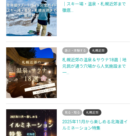
｜スキー場・温泉・札幌近郊まで
徹底…
遊ぶ・体験する
札幌近郊
札幌近郊の温泉＆サウナ18選｜地
元民が通う穴場から人気施設まで
一…
見る・知る
札幌近郊
2025年11月から楽しめる北海道イ
ルミネーション特集