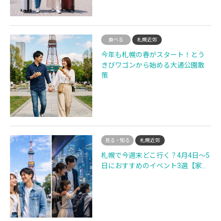
食べる
札幌近郊
今年も札幌の春がスタート！とう
きびワゴンから始める大通公園散
策
見る・知る
札幌近郊
札幌で今週末どこ行く？4月4日〜5
日におすすめのイベント3選【家…