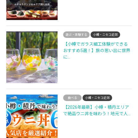
遊ぶ・体験する
小樽・ニセコ近郊
【小樽でガラス細工体験ができる
おすすめ5選！】旅の思い出に世界
に…
食べる
小樽・ニセコ近郊
【2026年最新】小樽・積丹エリア
で絶品ウニ丼を味わう！地元で人…