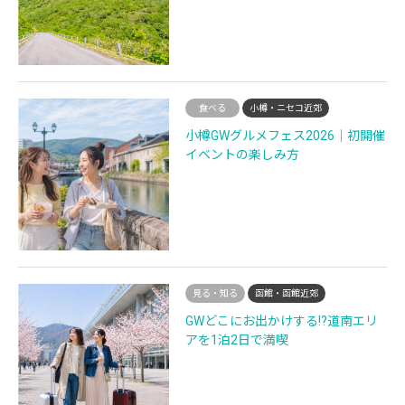
食べる
小樽・ニセコ近郊
小樽GWグルメフェス2026｜初開催
イベントの楽しみ方
見る・知る
函館・函館近郊
GWどこにお出かけする!?道南エリ
アを1泊2日で満喫