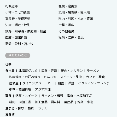
札幌近郊
札幌・定山渓
小樽・ニセコ近郊
旭川・層雲峡・天人峡
富良野・美瑛近郊
稚内・利尻・礼文・留萌
知床・網走・紋別
十勝・帯広
釧路・阿寒湖・摩周湖・根室
その他道央
函館・函館近郊
松前・江差・奥尻
洞爺・登別・苫小牧
やりたいこと
仕事
食べる
北海道グルメ
海鮮・寿司
焼肉・ホルモン
ラーメン
鉄板焼き・お好み焼き・もんじゃ
スイーツ・果物
カフェ・軽食
居酒屋
ダイニングバー・バー
和食
洋食
イタリアン・フレンチ
中華・韓国料理
アジア料理
買う
銘菓・スイーツ
ラーメン・麺類
海鮮・水産加工品
精肉・肉加工品
加工食品・調味料
農産品
雑貨・小物
泊まる・休む
旅館
ホテル
暮らす