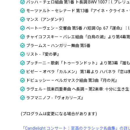
バッハ – チェロ組曲 第1番 ト長調 BWV 1007：I. プレリ
モーツァルト – セレナード 第13番『アイネ・クライネ・ナハト
マンス（アンダンテ）
ベートーヴェン – 交響曲 第5番 ハ短調 Op. 67『運命』
チャイコフスキー – バレエ組曲「白鳥の湖」より第4幕第
ブラームス – ハンガリー舞曲 第5番
リスト -『愛の夢』
プッチーニ – 歌劇「トゥーランドット」より第3幕『誰
ビゼー – オペラ「カルメン」 第1幕より ハバネラ『恋は
ドビュッシー – ベルガマスク組曲 第3曲『月の光』
ラヴェル – 弦楽四重奏曲 ヘ長調 – 第2楽章: 十分に生き
ラフマニノフ -『ヴォカリーズ』
(プログラムは変更になる場合があります)
「Candlelight コンサート：至高のクラシック名曲集」の