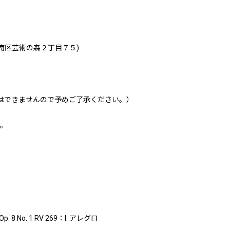
幌市南区芸術の森２丁目７５)
場はできませんので予めご了承ください。）
す。
 No. 1 RV 269：I. アレグロ