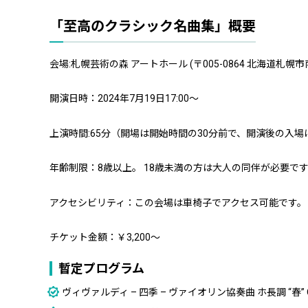
「至高のクラシック名曲集」概要
会場:札幌芸術の森 アートホール (〒005-0864 北海道札
開演日時：2024年7月19日17:00～
上演時間:65分（開場は開始時間の30分前で、開演後の入
年齢制限：8歳以上。 18歳未満の方は大人の同伴が必要で
アクセシビリティ：この会場は車椅子でアクセス可能です。
チケット金額：￥3,200～
暫定プログラム
ヴィヴァルディ – 四季 – ヴァイオリン協奏曲 ホ長調 “春” Op. 8