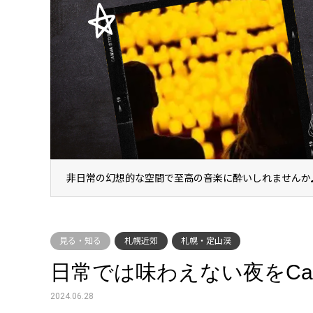
非日常の幻想的な空間で至高の音楽に酔いしれませんか
見る・知る
札幌近郊
札幌・定山渓
日常では味わえない夜をCand
2024.06.28