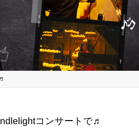
♬
lelightコンサートで♬