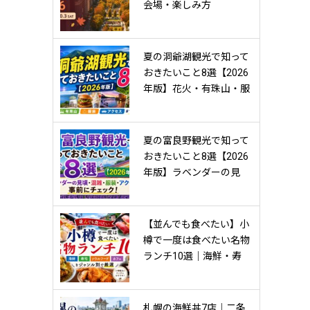
会場・楽しみ方
夏の洞爺湖観光で知って
おきたいこと8選【2026
年版】花火・有珠山・服
装・アクセスまで事前チ
ェック！
夏の富良野観光で知って
おきたいこと8選【2026
年版】ラベンダーの見
頃・混雑・服装・アクセ
スまで事前にチェック！
【並んでも食べたい】小
樽で一度は食べたい名物
ランチ10選｜海鮮・寿
司・ソウルフード・カフ
ェをジャンル別で厳選
【2026年】
札幌の海鮮丼7店｜二条