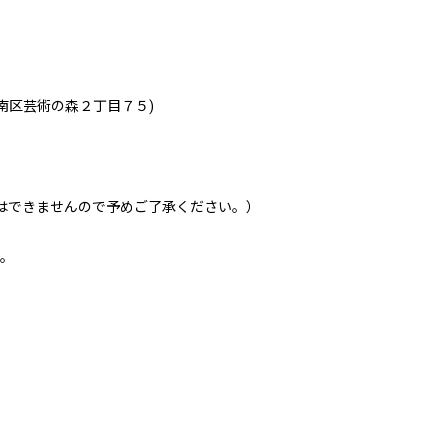
幌市南区芸術の森２丁目７５)
場はできませんので予めご了承ください。）
す。