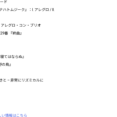
ュード
ムジーク』：I. アレグロ / II.
：I. アレグロ・コン・ブリオ
29番 『終曲』
も寝てはならぬ』
野の鳥』
生きと – 非常にリズミカルに
詳しい情報はこちら