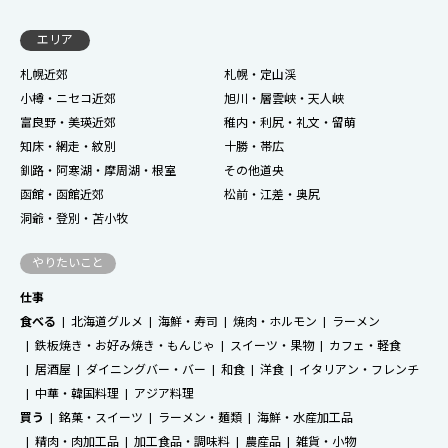
エリア
札幌近郊
札幌・定山渓
小樽・ニセコ近郊
旭川・層雲峡・天人峡
富良野・美瑛近郊
稚内・利尻・礼文・留萌
知床・網走・紋別
十勝・帯広
釧路・阿寒湖・摩周湖・根室
その他道央
函館・函館近郊
松前・江差・奥尻
洞爺・登別・苫小牧
やりたいこと
仕事
食べる
北海道グルメ
海鮮・寿司
焼肉・ホルモン
ラーメン
鉄板焼き・お好み焼き・もんじゃ
スイーツ・果物
カフェ・軽食
居酒屋
ダイニングバー・バー
和食
洋食
イタリアン・フレンチ
中華・韓国料理
アジア料理
買う
銘菓・スイーツ
ラーメン・麺類
海鮮・水産加工品
精肉・肉加工品
加工食品・調味料
農産品
雑貨・小物