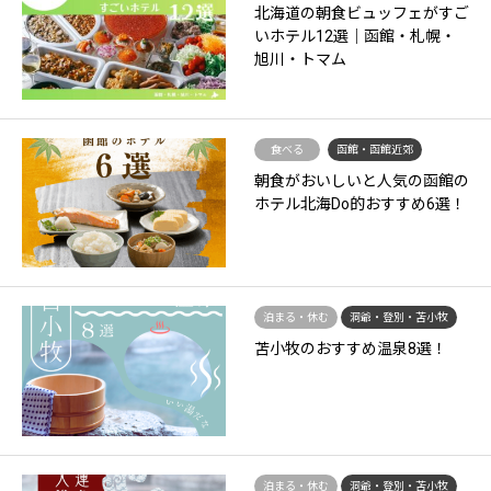
北海道の朝食ビュッフェがすご
いホテル12選｜函館・札幌・
旭川・トマム
食べる
函館・函館近郊
朝食がおいしいと人気の函館の
ホテル北海Do的おすすめ6選！
泊まる・休む
洞爺・登別・苫小牧
苫小牧のおすすめ温泉8選！
泊まる・休む
洞爺・登別・苫小牧