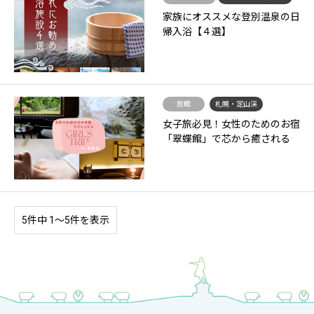
家族にオススメな登別温泉の日
帰入浴【４選】
旅館
札幌・定山渓
女子旅必見！女性のためのお宿
「翠蝶館」で芯から癒される
5件中 1〜5件を表示