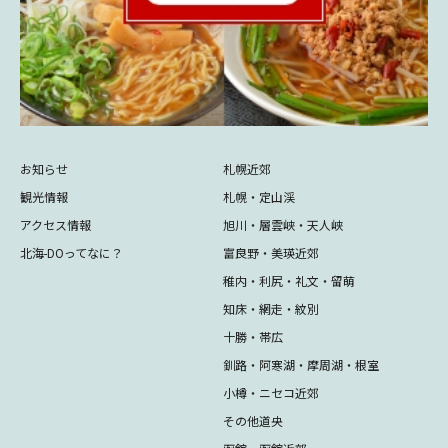
お知らせ
札幌近郊
観光情報
札幌・定山渓
アクセス情報
旭川・層雲峡・天人峡
北海-DOってなに？
富良野・美瑛近郊
稚内・利尻・礼文・留萌
知床・網走・紋別
十勝・帯広
釧路・阿寒湖・摩周湖・根室
小樽・ニセコ近郊
その他道央