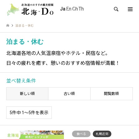
検索
泊まる・休む
泊まる・休む
北海道各地の人気温泉宿やホテル・民宿など。
日々の疲れを癒す、憩いのおすすめ宿情報が満載！
並べ替え条件
新しい順
古い順
閲覧数順
5件中 1〜5件を表示
食べる
札幌近郊