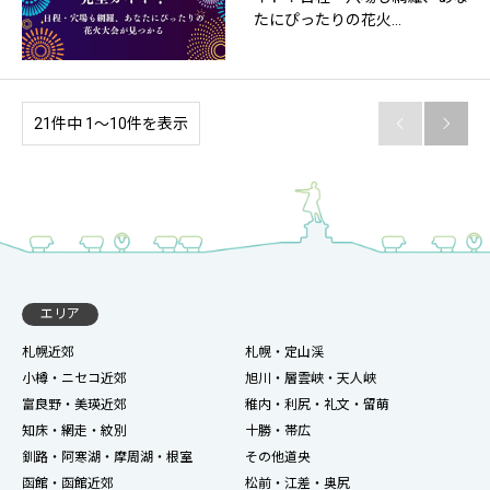
たにぴったりの花火…
21件中 1〜10件を表示


エリア
札幌近郊
札幌・定山渓
小樽・ニセコ近郊
旭川・層雲峡・天人峡
富良野・美瑛近郊
稚内・利尻・礼文・留萌
知床・網走・紋別
十勝・帯広
釧路・阿寒湖・摩周湖・根室
その他道央
函館・函館近郊
松前・江差・奥尻