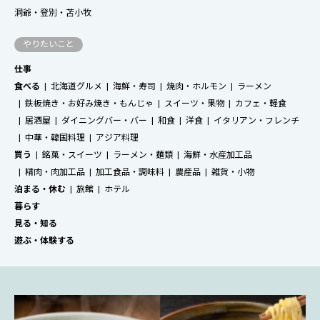
洞爺・登別・苫小牧
やりたいこと
仕事
食べる
北海道グルメ
海鮮・寿司
焼肉・ホルモン
ラーメン
鉄板焼き・お好み焼き・もんじゃ
スイーツ・果物
カフェ・軽食
居酒屋
ダイニングバー・バー
和食
洋食
イタリアン・フレンチ
中華・韓国料理
アジア料理
買う
銘菓・スイーツ
ラーメン・麺類
海鮮・水産加工品
精肉・肉加工品
加工食品・調味料
農産品
雑貨・小物
泊まる・休む
旅館
ホテル
暮らす
見る・知る
遊ぶ・体験する