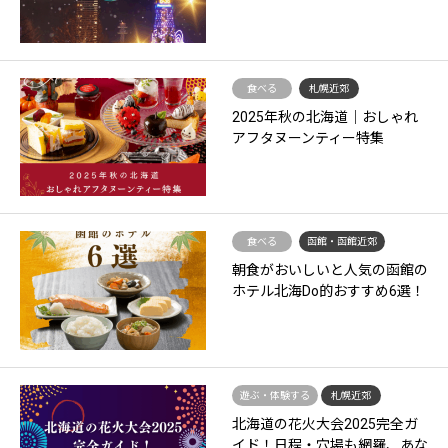
食べる
札幌近郊
2025年秋の北海道｜おしゃれ
アフタヌーンティー特集
食べる
函館・函館近郊
朝食がおいしいと人気の函館の
ホテル北海Do的おすすめ6選！
遊ぶ・体験する
札幌近郊
北海道の花火大会2025完全ガ
イド！日程・穴場も網羅、あな