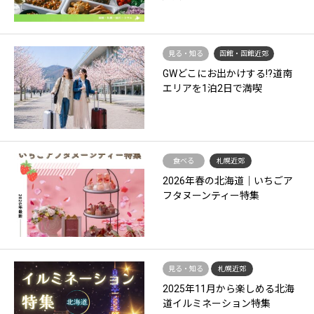
見る・知る
函館・函館近郊
GWどこにお出かけする!?道南
エリアを1泊2日で満喫
食べる
札幌近郊
2026年春の北海道｜いちごア
フタヌーンティー特集
見る・知る
札幌近郊
2025年11月から楽しめる北海
道イルミネーション特集