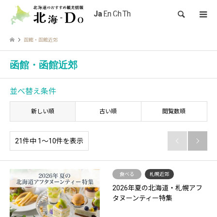
検索
函館・函館近郊
函館・函館近郊
並べ替え条件
新しい順
古い順
閲覧数順
21件中 1〜10件を表示


食べる
札幌近郊
2026年夏の北海道・札幌アフ
タヌーンティー特集