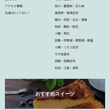
アクセス情報
旭川・層雲峡・天人峡
北海-DOってなに？
富良野・美瑛近郊
稚内・利尻・礼文・留萌
知床・網走・紋別
十勝・帯広
釧路・阿寒湖・摩周湖・根室
小樽・ニセコ近郊
その他道央
函館・函館近郊
松前・江差・奥尻
おすすめスイーツ