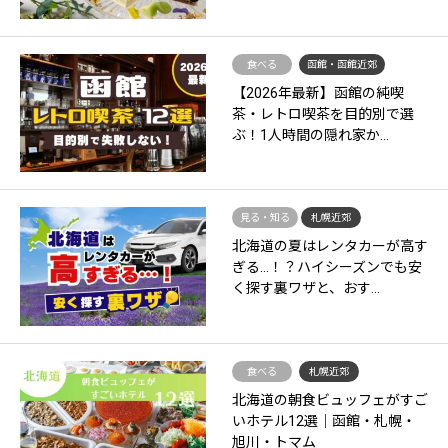
食べる
函館・函館近郊
【2026年最新】函館の純喫
茶・レトロ喫茶を目的別で選
ぶ！1人時間の隠れ家か…
見る・知る
札幌近郊
北海道の夏はレンタカーが高す
ぎる…！？ハイシーズンでも安
く探す裏ワザと、おす…
食べる
札幌近郊
北海道の朝食ビュッフェがすご
いホテル12選｜函館・札幌・
旭川・トマム