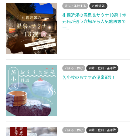
遊ぶ・体験する
札幌近郊
札幌近郊の温泉＆サウナ18選｜地
元民が通う穴場から人気施設まで
一…
泊まる・休む
洞爺・登別・苫小牧
苫小牧のおすすめ温泉8選！
泊まる・休む
洞爺・登別・苫小牧