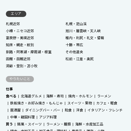
エリア
札幌近郊
札幌・定山渓
小樽・ニセコ近郊
旭川・層雲峡・天人峡
富良野・美瑛近郊
稚内・利尻・礼文・留萌
知床・網走・紋別
十勝・帯広
釧路・阿寒湖・摩周湖・根室
その他道央
函館・函館近郊
松前・江差・奥尻
洞爺・登別・苫小牧
やりたいこと
仕事
食べる
北海道グルメ
海鮮・寿司
焼肉・ホルモン
ラーメン
鉄板焼き・お好み焼き・もんじゃ
スイーツ・果物
カフェ・軽食
居酒屋
ダイニングバー・バー
和食
洋食
イタリアン・フレンチ
中華・韓国料理
アジア料理
買う
銘菓・スイーツ
ラーメン・麺類
海鮮・水産加工品