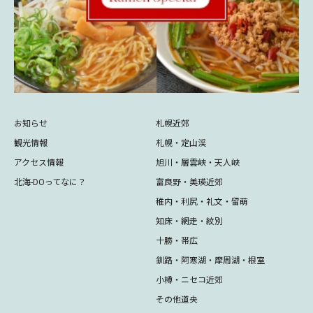
お知らせ
札幌近郊
観光情報
札幌・定山渓
アクセス情報
旭川・層雲峡・天人峡
北海-DOってなに？
富良野・美瑛近郊
稚内・利尻・礼文・留萌
知床・網走・紋別
十勝・帯広
釧路・阿寒湖・摩周湖・根室
小樽・ニセコ近郊
その他道央