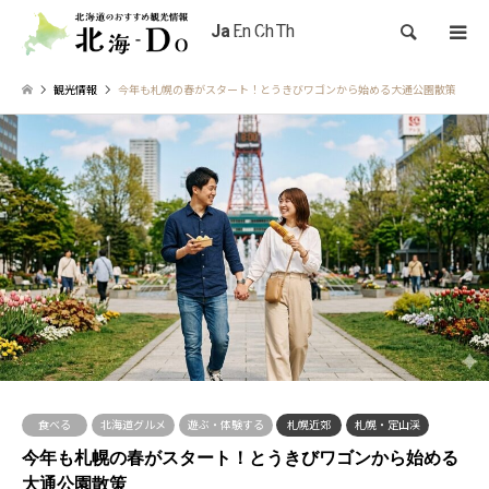
検索
観光情報
今年も札幌の春がスタート！とうきびワゴンから始める大通公園散策
食べる
北海道グルメ
遊ぶ・体験する
札幌近郊
札幌・定山渓
今年も札幌の春がスタート！とうきびワゴンから始める
大通公園散策