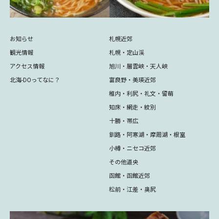
お知らせ
札幌近郊
観光情報
札幌・定山渓
アクセス情報
旭川・層雲峡・天人峡
北海-DOってなに？
富良野・美瑛近郊
稚内・利尻・礼文・留萌
知床・網走・紋別
十勝・帯広
釧路・阿寒湖・摩周湖・根室
小樽・ニセコ近郊
その他道央
函館・函館近郊
松前・江差・奥尻