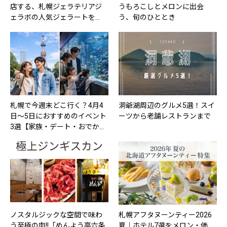
店する、札幌ジェラテリアジ
うもろこしとメロンに出会
ェラボの人気ジェラートを…
う、旬のひととき
札幌で今週末どこ行く？4月4
洞爺湖周辺のグルメ5選！スイ
日〜5日におすすめのイベント
ーツから老舗レストランまで
3選【家族・デート・おでか…
ノスタルジックな空間で味わ
札幌アフタヌーンティー2026
う至極の肉!!「めんよう亭六条
夏｜ホテル7選をメロン・価