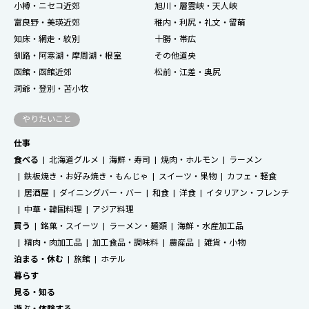
小樽・ニセコ近郊
旭川・層雲峡・天人峡
富良野・美瑛近郊
稚内・利尻・礼文・留萌
知床・網走・紋別
十勝・帯広
釧路・阿寒湖・摩周湖・根室
その他道央
函館・函館近郊
松前・江差・奥尻
洞爺・登別・苫小牧
やりたいこと
仕事
食べる
北海道グルメ
海鮮・寿司
焼肉・ホルモン
ラーメン
鉄板焼き・お好み焼き・もんじゃ
スイーツ・果物
カフェ・軽食
居酒屋
ダイニングバー・バー
和食
洋食
イタリアン・フレンチ
中華・韓国料理
アジア料理
買う
銘菓・スイーツ
ラーメン・麺類
海鮮・水産加工品
精肉・肉加工品
加工食品・調味料
農産品
雑貨・小物
泊まる・休む
旅館
ホテル
暮らす
見る・知る