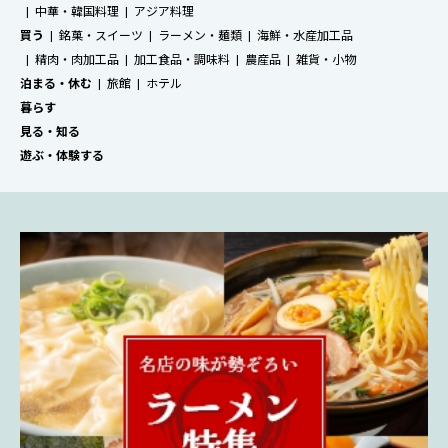
中華・韓国料理
アジア料理
買う
銘菓・スイーツ
ラーメン・麺類
海鮮・水産加工品
精肉・肉加工品
加工食品・調味料
農産品
雑貨・小物
泊まる・休む
旅館
ホテル
暮らす
見る・知る
遊ぶ・体験する