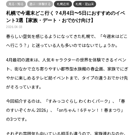
見る・知る
遊ぶ・体験する
札幌近郊
札幌・定山渓
札幌で今週末どこ行く？4月4日〜5日におすすめのイベ
ント3選【家族・デート・おでかけ向け】
2026.04.03
春らしい空気を感じるようになってきた札幌で、「今週末はどこ
へ行こう？」と迷っている人も多いのではないでしょうか。
4月最初の週末は、人気キャラクターの世界を体験できるイベン
ト、街なかで立ち寄りやすい都市型水族館の春企画、家族でにぎ
やかに楽しめるテレビ局イベントまで、タイプの違うおでかけ先
がそろっています。
今回紹介するのは、「すみっコぐらし わくわくパーク」、「春
のすいぞくかん 2026」、「onちゃん！6チャン！！春まつり」
の3つです。
それぞれ雰囲気も向いている相手も違うので、家族連れなのか、