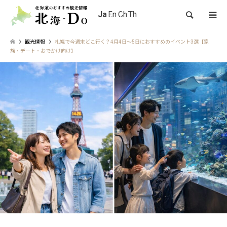
検索
観光情報
札幌で今週末どこ行く？4月4日〜5日におすすめのイベント3選【家
族・デート・おでかけ向け】