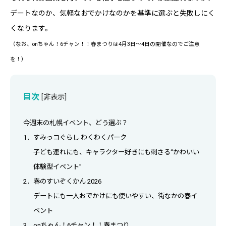
デートなのか、気軽なおでかけなのかを基準に選ぶと失敗しにく
くなります。
（なお、onちゃん！6チャン！！春まつりは4月3日〜4日の開催なのでご注意
を！）
目次
[
非表示
]
今週末の札幌イベント、どう選ぶ？
1．すみっコぐらし わくわくパーク
子ども連れにも、キャラクター好きにも刺さる“かわいい
体験型イベント”
2．春のすいぞくかん 2026
デートにも一人おでかけにも使いやすい、街なかの春イ
ベント
3．onちゃん！6チャン！！春まつり