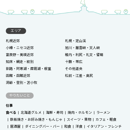
エリア
札幌近郊
札幌・定山渓
小樽・ニセコ近郊
旭川・層雲峡・天人峡
富良野・美瑛近郊
稚内・利尻・礼文・留萌
知床・網走・紋別
十勝・帯広
釧路・阿寒湖・摩周湖・根室
その他道央
函館・函館近郊
松前・江差・奥尻
洞爺・登別・苫小牧
やりたいこと
仕事
食べる
北海道グルメ
海鮮・寿司
焼肉・ホルモン
ラーメン
鉄板焼き・お好み焼き・もんじゃ
スイーツ・果物
カフェ・軽食
居酒屋
ダイニングバー・バー
和食
洋食
イタリアン・フレンチ