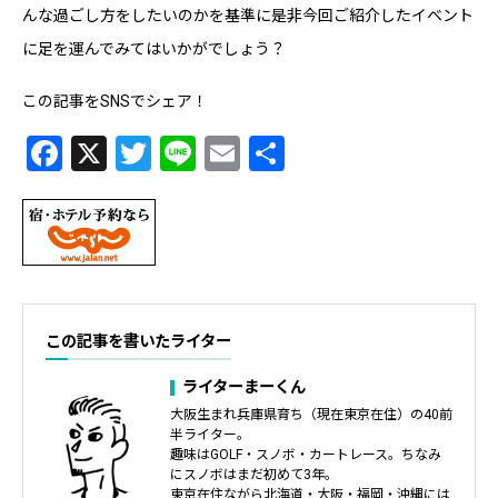
んな過ごし方をしたいのかを基準に是非今回ご紹介したイベント
に足を運んでみてはいかがでしょう？
この記事をSNSでシェア！
Facebook
X
Twitter
Line
Email
共
有
この記事を書いたライター
ライターまーくん
大阪生まれ兵庫県育ち（現在東京在住）の40前
半ライター。
趣味はGOLF・スノボ・カートレース。ちなみ
にスノボはまだ初めて3年。
東京在住ながら北海道・大阪・福岡・沖縄には