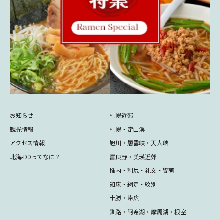
お知らせ
札幌近郊
観光情報
札幌・定山渓
アクセス情報
旭川・層雲峡・天人峡
北海-DOってなに？
富良野・美瑛近郊
稚内・利尻・礼文・留萌
知床・網走・紋別
十勝・帯広
釧路・阿寒湖・摩周湖・根室