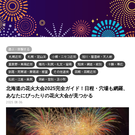
遊ぶ・体験する
札幌近郊
札幌・定山渓
小樽・ニセコ近郊
旭川・層雲峡・天人峡
富良野・美瑛近郊
稚内・利尻・礼文・留萌
知床・網走・紋別
十勝・帯広
釧路・阿寒湖・摩周湖・根室
その他道央
函館・函館近郊
松前・江差・奥尻
洞爺・登別・苫小牧
北海道の花火大会2025完全ガイド！日程・穴場も網羅、
あなたにぴったりの花火大会が見つかる
2025.08.06