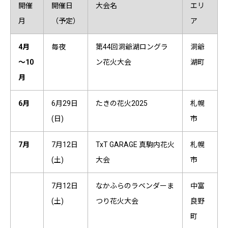
開催
開催日
大会名
エリ
月
（予定）
ア
4月
毎夜
第44回洞爺湖ロングラ
洞爺
～10
ン花火大会
湖町
月
6月
6月29日
たきの花火2025
札幌
(日)
市
7月
7月12日
TxT GARAGE 真駒内花火
札幌
(土)
大会
市
7月12日
なかふらのラベンダーま
中富
(土)
つり花火大会
良野
町