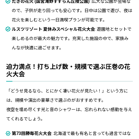
たきの花火 (国営滝野すずらん丘陵公園)
: 広大な公園が会場な
ので、子供が走り回っても安心です。日中は公園で遊び、夜は
花火を楽しむという一日満喫プランが可能です。
ルスツリゾート 夏休みスペシャル花火大会
: 遊園地とセットで
楽しめるのが最大の魅力です。充実した施設の中で、家族み
んなが快適に過ごせます。
迫力満点！打ち上げ数・規模で選ぶ圧巻の花
火大会
「どうせ見るなら、とにかく凄い花火が見たい！」という方に
は、規模や演出の豪華さで選ぶのがおすすめです。
夜空を埋め尽くす光と音のシャワーは、忘れられない感動を与え
てくれるでしょう。
第73回勝毎花火大会
: 北海道で最も有名と言っても過言ではな