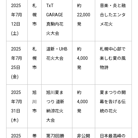
2025
札
TxT
約
音楽・炎と融
年7月
幌
GARAGE
22,000
合したエンタ
12日
市
真駒内花
発
メ花火
(土)
火大会
2025
札
道新・UHB
約
札幌中心部で
年7月
幌
花火大会
4,000
楽しむ夏の風
25日
市
発
物詩
(金)
2025
旭
旭川夏ま
約
夏まつりの開
年7月
川
つり 道新
4,000
幕を告げる伝
31日
市
納涼花火
発
統の花火
(木)
大会
2025
帯
第73回勝
非公開
日本最高峰の