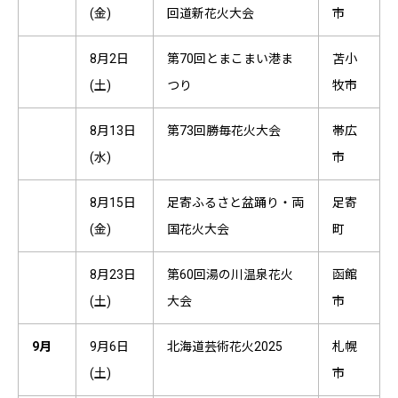
(金)
回道新花火大会
市
8月2日
第70回とまこまい港ま
苫小
(土)
つり
牧市
8月13日
第73回勝毎花火大会
帯広
(水)
市
8月15日
足寄ふるさと盆踊り・両
足寄
(金)
国花火大会
町
8月23日
第60回湯の川温泉花火
函館
(土)
大会
市
9月
9月6日
北海道芸術花火2025
札幌
(土)
市