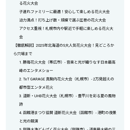
る花火大会
子連れファミリーに最適！安心して楽しめる花火大会
迫力満点！打ち上げ数・規模で選ぶ圧巻の花火大会
アクセス重視！札幌市内や駅近で手軽に楽しめる花火大
会
【徹底解説】2025年北海道の5大人気花火大会！見どころか
ら穴場まで
1. 勝毎花火大会（帯広市）- 音楽と光が織りなす日本最高
峰のエンタメショー
2. TxT GARAGE 真駒内花火大会（札幌市）- 2万発超えの
都市型エンタメ花火
3. 道新・UHB花火大会（札幌市）- 豊平川を彩る夏の風物
詩
4. 函館港まつり協賛 道新花火大会（函館市）- 港町の夜景
と光の競演
5. 釧路大漁どんぱく花火大会（釧路市）- 道東最大級の三