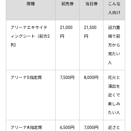
席種
前売券
当日券
こんな
人向け
アリーナエキサイテ
21,000
21,500
迫力重
ィングシート（前方2
円
円
視で前
列）
方から
見たい
人
アリーナS指定席
7,500円
8,000円
花火と
演出を
近くで
楽しみ
たい人
アリーナA指定席
6,500円
7,000円
近さと