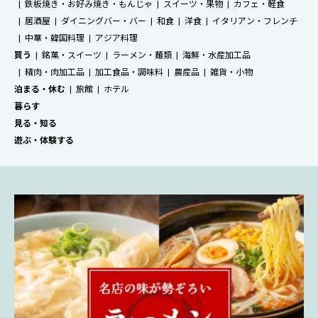
鉄板焼き・お好み焼き・もんじゃ
スイーツ・果物
カフェ・軽食
居酒屋
ダイニングバー・バー
和食
洋食
イタリアン・フレンチ
中華・韓国料理
アジア料理
買う
銘菓・スイーツ
ラーメン・麺類
海鮮・水産加工品
精肉・肉加工品
加工食品・調味料
農産品
雑貨・小物
泊まる・休む
旅館
ホテル
暮らす
見る・知る
遊ぶ・体験する