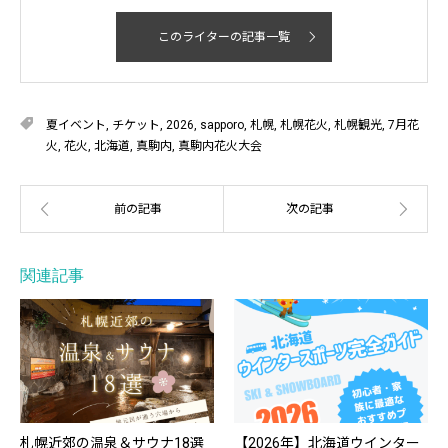
このライターの記事一覧
夏イベント
,
チケット
,
2026
,
sapporo
,
札幌
,
札幌花火
,
札幌観光
,
7月花
火
,
花火
,
北海道
,
真駒内
,
真駒内花火大会
関連記事
札幌近郊の温泉＆サウナ18選
【2026年】北海道ウインター