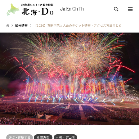
検索
観光情報
【2026】真駒内花火大会のチケット情報・アクセス方法まとめ
遊ぶ・体験する
札幌近郊
札幌・定山渓