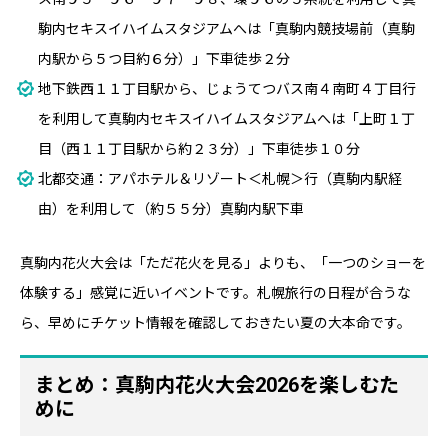
駒内セキスイハイムスタジアムへは「真駒内競技場前（真駒
内駅から５つ目約６分）」下車徒歩２分
地下鉄西１１丁目駅から、じょうてつバス南４南町４丁目行
を利用して真駒内セキスイハイムスタジアムへは「上町１丁
目（西１１丁目駅から約２３分）」下車徒歩１０分
北都交通：アパホテル＆リゾート＜札幌＞行（真駒内駅経
由）を利用して（約５５分）真駒内駅下車
真駒内花火大会は「ただ花火を見る」よりも、「一つのショーを
体験する」感覚に近いイベントです。札幌旅行の日程が合うな
ら、早めにチケット情報を確認しておきたい夏の大本命です。
まとめ：真駒内花火大会2026を楽しむた
めに