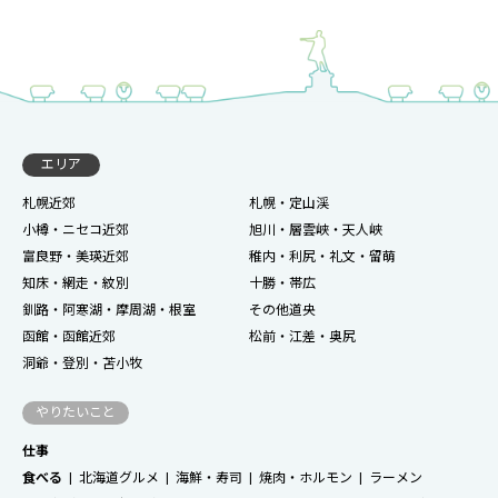
エリア
札幌近郊
札幌・定山渓
小樽・ニセコ近郊
旭川・層雲峡・天人峡
富良野・美瑛近郊
稚内・利尻・礼文・留萌
知床・網走・紋別
十勝・帯広
釧路・阿寒湖・摩周湖・根室
その他道央
函館・函館近郊
松前・江差・奥尻
洞爺・登別・苫小牧
やりたいこと
仕事
食べる
北海道グルメ
海鮮・寿司
焼肉・ホルモン
ラーメン