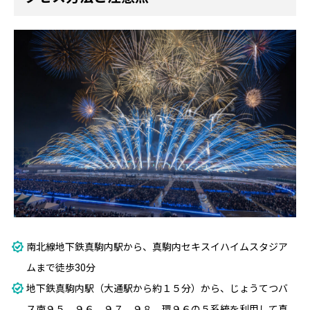
南北線地下鉄真駒内駅から、真駒内セキスイハイムスタジア
ムまで徒歩30分
地下鉄真駒内駅（大通駅から約１５分）から、じょうてつバ
ス南９５ ９６ ９７ ９８、環９６の５系統を利用して真