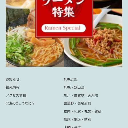
お知らせ
札幌近郊
観光情報
札幌・定山渓
アクセス情報
旭川・層雲峡・天人峡
北海-DOってなに？
富良野・美瑛近郊
稚内・利尻・礼文・留萌
知床・網走・紋別
十勝・帯広