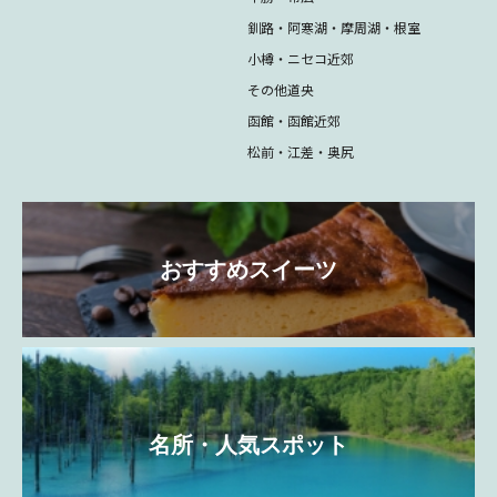
釧路・阿寒湖・摩周湖・根室
小樽・ニセコ近郊
その他道央
函館・函館近郊
松前・江差・奥尻
おすすめスイーツ
名所・人気スポット