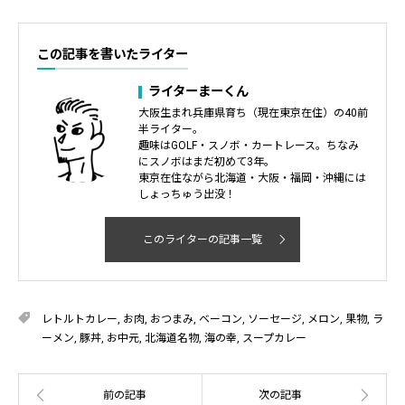
この記事を書いたライター
ライターまーくん
大阪生まれ兵庫県育ち（現在東京在住）の40前
半ライター。
趣味はGOLF・スノボ・カートレース。ちなみ
にスノボはまだ初めて3年。
東京在住ながら北海道・大阪・福岡・沖縄には
しょっちゅう出没！
このライターの記事一覧
レトルトカレー
,
お肉
,
おつまみ
,
ベーコン
,
ソーセージ
,
メロン
,
果物
,
ラ
ーメン
,
豚丼
,
お中元
,
北海道名物
,
海の幸
,
スープカレー