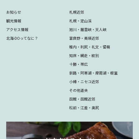
お知らせ
札幌近郊
観光情報
札幌・定山渓
アクセス情報
旭川・層雲峡・天人峡
北海-DOってなに？
富良野・美瑛近郊
稚内・利尻・礼文・留萌
知床・網走・紋別
十勝・帯広
釧路・阿寒湖・摩周湖・根室
小樽・ニセコ近郊
その他道央
函館・函館近郊
松前・江差・奥尻