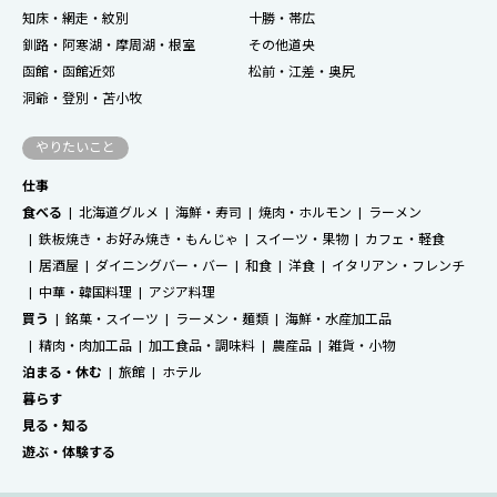
知床・網走・紋別
十勝・帯広
釧路・阿寒湖・摩周湖・根室
その他道央
函館・函館近郊
松前・江差・奥尻
洞爺・登別・苫小牧
やりたいこと
仕事
食べる
北海道グルメ
海鮮・寿司
焼肉・ホルモン
ラーメン
鉄板焼き・お好み焼き・もんじゃ
スイーツ・果物
カフェ・軽食
居酒屋
ダイニングバー・バー
和食
洋食
イタリアン・フレンチ
中華・韓国料理
アジア料理
買う
銘菓・スイーツ
ラーメン・麺類
海鮮・水産加工品
精肉・肉加工品
加工食品・調味料
農産品
雑貨・小物
泊まる・休む
旅館
ホテル
暮らす
見る・知る
遊ぶ・体験する