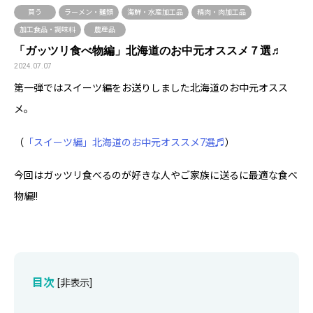
買う
ラーメン・麺類
海鮮・水産加工品
精肉・肉加工品
加工食品・調味料
農産品
「ガッツリ食べ物編」北海道のお中元オススメ７選♬
2024.07.07
第一弾ではスイーツ編をお送りしました北海道のお中元オスス
メ。
（
「スイーツ編」北海道のお中元オススメ7選♬
）
今回はガッツリ食べるのが好きな人やご家族に送るに最適な食べ
物編!!
目次
[
非表示
]