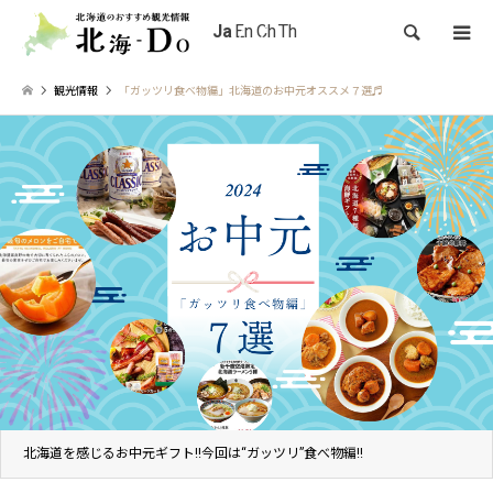
検索
観光情報
「ガッツリ食べ物編」北海道のお中元オススメ７選♬
北海道を感じるお中元ギフト!!今回は“ガッツリ”食べ物編!!