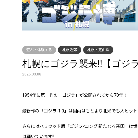
遊ぶ・体験する
札幌近郊
札幌・定山渓
札幌にゴジラ襲来!!【ゴジラ
2025.03.08
1954年に第一作の「ゴジラ」が公開されてから70年！
最新作の「ゴジラ-1.0」は国内はもとより北米でも大ヒッ
さらにはハリウッド版「ゴジラ×コング 新たなる帝国」は世
は輝いています!!