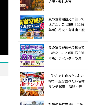
会場・楽しみ方
夏の洞爺湖観光で知って
おきたいこと8選【2026
年版】花火・有珠山・服
装・アクセスまで事前チ
ェック！
夏の富良野観光で知って
おきたいこと8選【2026
年版】ラベンダーの見
頃・混雑・服装・アクセ
スまで事前にチェック！
【並んでも食べたい】小
樽で一度は食べたい名物
ランチ10選｜海鮮・寿
司・ソウルフード・カフ
ェをジャンル別で厳選
【2026年】
札幌の海鮮丼7店｜二条