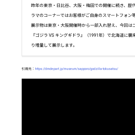
昨年の東京・日比谷、大阪・梅田での開催に続き、歴代
ラマのコーナーではお客様がご自身のスマートフォン
展示物は東京・大阪開催時から一部入れ替え、今回は
『ゴジラ VS キングギドラ』（1991年）で北海道
り増量して展示します。
引用元：
https://dmdepart.jp/museum/sapporo/godzilla-tokusatsu/