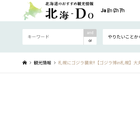
and
やりたいことか
or
観光情報
札幌にゴジラ襲来!!【ゴジラ博in札幌】大