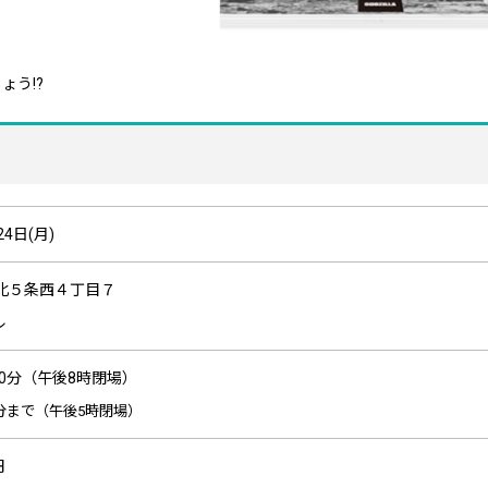
う!?
24日(月)
北５条西４丁目７
ル
30分（午後8時閉場）
分まで（午後5時閉場）
円