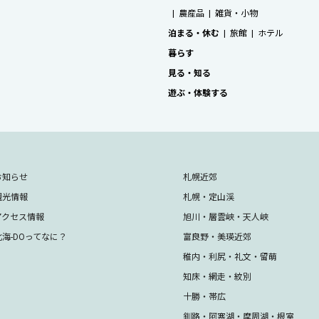
農産品
雑貨・小物
泊まる・休む
旅館
ホテル
暮らす
見る・知る
遊ぶ・体験する
お知らせ
札幌近郊
観光情報
札幌・定山渓
アクセス情報
旭川・層雲峡・天人峡
北海-DOってなに？
富良野・美瑛近郊
稚内・利尻・礼文・留萌
知床・網走・紋別
十勝・帯広
釧路・阿寒湖・摩周湖・根室