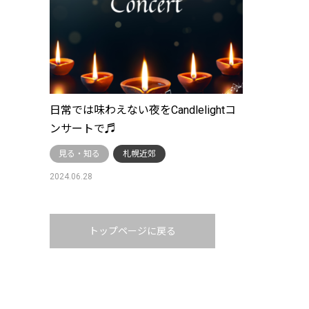
日常では味わえない夜をCandlelightコ
ンサートで♬
見る・知る
札幌近郊
2024.06.28
トップページに戻る