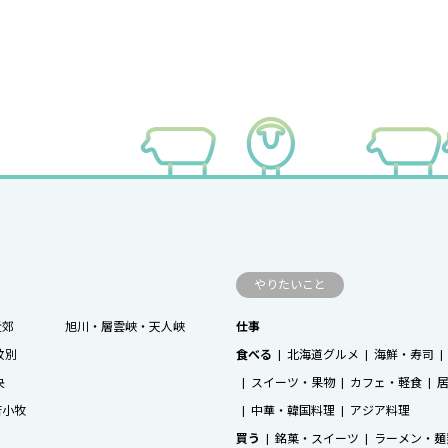
やりたいこと
近郊
旭川・層雲峡・天人峡
仕事
紋別
食べる
北海道グルメ
海鮮・寿司
央
スイーツ・果物
カフェ・軽食
苫小牧
中華・韓国料理
アジア料理
買う
銘菓・スイーツ
ラーメン・麺