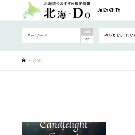
and
やりたいことか
or
音楽