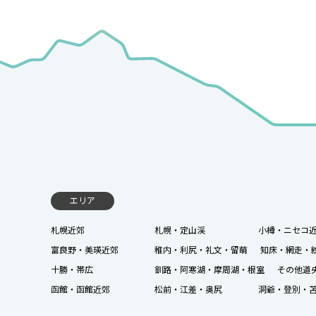
エリア
札幌近郊
札幌・定山渓
小樽・ニセコ
富良野・美瑛近郊
稚内・利尻・礼文・留萌
知床・網走・
十勝・帯広
釧路・阿寒湖・摩周湖・根室
その他道
函館・函館近郊
松前・江差・奥尻
洞爺・登別・