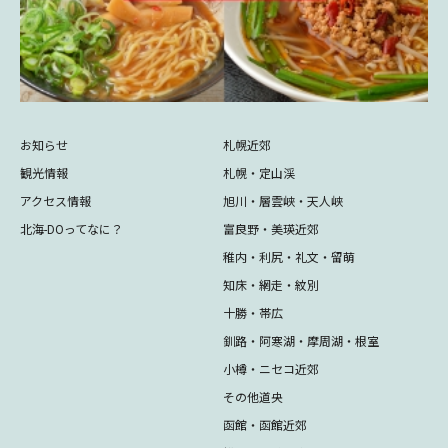
お知らせ
札幌近郊
観光情報
札幌・定山渓
アクセス情報
旭川・層雲峡・天人峡
北海-DOってなに？
富良野・美瑛近郊
稚内・利尻・礼文・留萌
知床・網走・紋別
十勝・帯広
釧路・阿寒湖・摩周湖・根室
小樽・ニセコ近郊
その他道央
函館・函館近郊