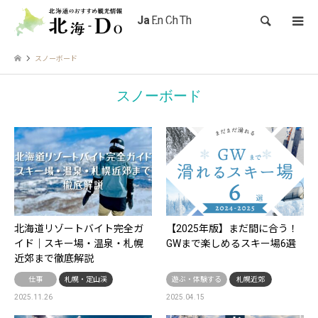
検索
スノーボード
スノーボード
北海道リゾートバイト完全ガ
【2025年版】まだ間に合う！
イド｜スキー場・温泉・札幌
GWまで楽しめるスキー場6選
近郊まで徹底解説
仕事
札幌・定山渓
遊ぶ・体験する
札幌近郊
2025.11.26
2025.04.15