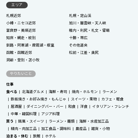
エリア
札幌近郊
札幌・定山渓
小樽・ニセコ近郊
旭川・層雲峡・天人峡
富良野・美瑛近郊
稚内・利尻・礼文・留萌
知床・網走・紋別
十勝・帯広
釧路・阿寒湖・摩周湖・根室
その他道央
函館・函館近郊
松前・江差・奥尻
洞爺・登別・苫小牧
やりたいこと
仕事
食べる
北海道グルメ
海鮮・寿司
焼肉・ホルモン
ラーメン
鉄板焼き・お好み焼き・もんじゃ
スイーツ・果物
カフェ・軽食
居酒屋
ダイニングバー・バー
和食
洋食
イタリアン・フレンチ
中華・韓国料理
アジア料理
買う
銘菓・スイーツ
ラーメン・麺類
海鮮・水産加工品
精肉・肉加工品
加工食品・調味料
農産品
雑貨・小物
泊まる・休む
旅館
ホテル