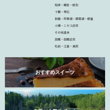
知床・網走・紋別
十勝・帯広
釧路・阿寒湖・摩周湖・根室
小樽・ニセコ近郊
その他道央
函館・函館近郊
松前・江差・奥尻
おすすめスイーツ