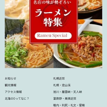
お知らせ
札幌近郊
観光情報
札幌・定山渓
アクセス情報
旭川・層雲峡・天人峡
北海-DOってなに？
富良野・美瑛近郊
稚内・利尻・礼文・留萌