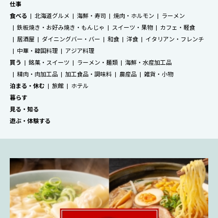
仕事
食べる
北海道グルメ
海鮮・寿司
焼肉・ホルモン
ラーメン
鉄板焼き・お好み焼き・もんじゃ
スイーツ・果物
カフェ・軽食
居酒屋
ダイニングバー・バー
和食
洋食
イタリアン・フレンチ
中華・韓国料理
アジア料理
買う
銘菓・スイーツ
ラーメン・麺類
海鮮・水産加工品
精肉・肉加工品
加工食品・調味料
農産品
雑貨・小物
泊まる・休む
旅館
ホテル
暮らす
見る・知る
遊ぶ・体験する