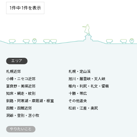
1件中 1件を表示
エリア
札幌近郊
札幌・定山渓
小樽・ニセコ近郊
旭川・層雲峡・天人峡
富良野・美瑛近郊
稚内・利尻・礼文・留萌
知床・網走・紋別
十勝・帯広
釧路・阿寒湖・摩周湖・根室
その他道央
函館・函館近郊
松前・江差・奥尻
洞爺・登別・苫小牧
やりたいこと