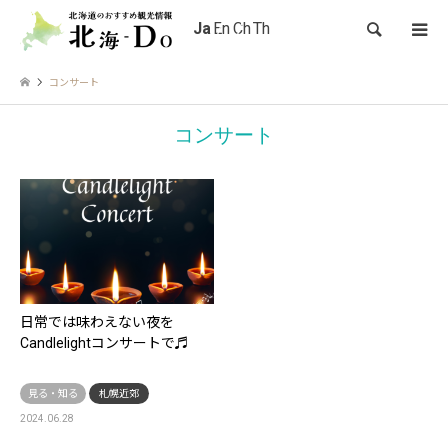
検索
コンサート
コンサート
日常では味わえない夜を
Candlelightコンサートで♬
見る・知る
札幌近郊
2024.06.28