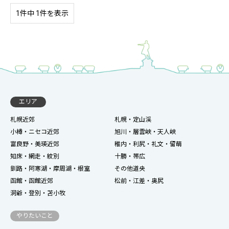
1件中 1件を表示
エリア
札幌近郊
札幌・定山渓
小樽・ニセコ近郊
旭川・層雲峡・天人峡
富良野・美瑛近郊
稚内・利尻・礼文・留萌
知床・網走・紋別
十勝・帯広
釧路・阿寒湖・摩周湖・根室
その他道央
函館・函館近郊
松前・江差・奥尻
洞爺・登別・苫小牧
やりたいこと