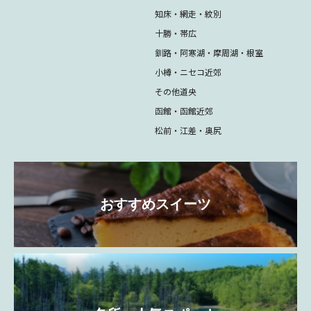
知床・網走・紋別
十勝・帯広
釧路・阿寒湖・摩周湖・根室
小樽・ニセコ近郊
その他道央
函館・函館近郊
松前・江差・奥尻
おすすめスイーツ