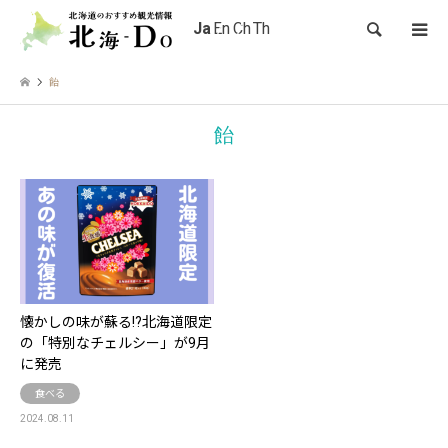
検索
飴
飴
懐かしの味が蘇る!?北海道限定
の「特別なチェルシー」が9月
に発売
食べる
2024.08.11