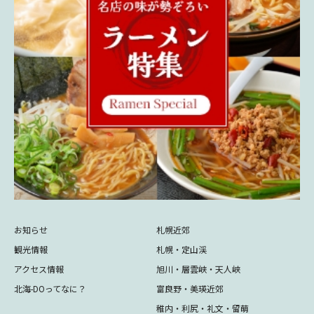
お知らせ
札幌近郊
観光情報
札幌・定山渓
アクセス情報
旭川・層雲峡・天人峡
北海-DOってなに？
富良野・美瑛近郊
稚内・利尻・礼文・留萌