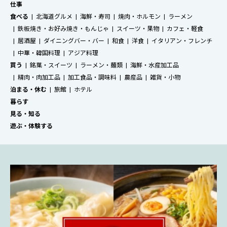
仕事
食べる
北海道グルメ
海鮮・寿司
焼肉・ホルモン
ラーメン
鉄板焼き・お好み焼き・もんじゃ
スイーツ・果物
カフェ・軽食
居酒屋
ダイニングバー・バー
和食
洋食
イタリアン・フレンチ
中華・韓国料理
アジア料理
買う
銘菓・スイーツ
ラーメン・麺類
海鮮・水産加工品
精肉・肉加工品
加工食品・調味料
農産品
雑貨・小物
泊まる・休む
旅館
ホテル
暮らす
見る・知る
遊ぶ・体験する