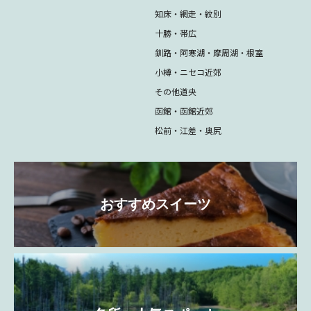
知床・網走・紋別
十勝・帯広
釧路・阿寒湖・摩周湖・根室
小樽・ニセコ近郊
その他道央
函館・函館近郊
松前・江差・奥尻
おすすめスイーツ