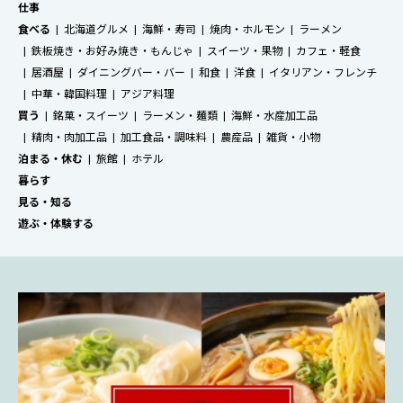
仕事
食べる
北海道グルメ
海鮮・寿司
焼肉・ホルモン
ラーメン
鉄板焼き・お好み焼き・もんじゃ
スイーツ・果物
カフェ・軽食
居酒屋
ダイニングバー・バー
和食
洋食
イタリアン・フレンチ
中華・韓国料理
アジア料理
買う
銘菓・スイーツ
ラーメン・麺類
海鮮・水産加工品
精肉・肉加工品
加工食品・調味料
農産品
雑貨・小物
泊まる・休む
旅館
ホテル
暮らす
見る・知る
遊ぶ・体験する