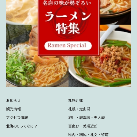
お知らせ
札幌近郊
観光情報
札幌・定山渓
アクセス情報
旭川・層雲峡・天人峡
北海-DOってなに？
富良野・美瑛近郊
稚内・利尻・礼文・留萌