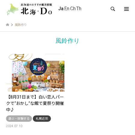
検索
風鈴作り
風鈴作り
【8月31日まで】白い恋人パー
クで“おかし”な館で夏祭り開催
中♪
遊ぶ・体験する
札幌近郊
2024.07.10