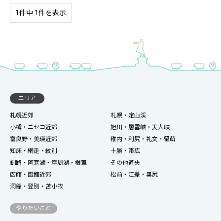
1件中 1件を表示
エリア
札幌近郊
札幌・定山渓
小樽・ニセコ近郊
旭川・層雲峡・天人峡
富良野・美瑛近郊
稚内・利尻・礼文・留萌
知床・網走・紋別
十勝・帯広
釧路・阿寒湖・摩周湖・根室
その他道央
函館・函館近郊
松前・江差・奥尻
洞爺・登別・苫小牧
やりたいこと