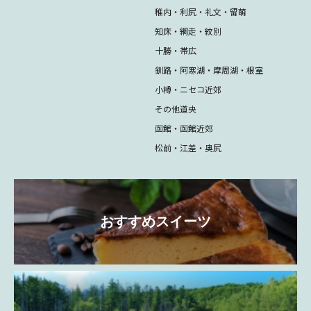
稚内・利尻・礼文・留萌
知床・網走・紋別
十勝・帯広
釧路・阿寒湖・摩周湖・根室
小樽・ニセコ近郊
その他道央
函館・函館近郊
松前・江差・奥尻
おすすめスイーツ