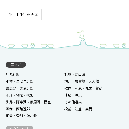
1件中 1件を表示
エリア
札幌近郊
札幌・定山渓
小樽・ニセコ近郊
旭川・層雲峡・天人峡
富良野・美瑛近郊
稚内・利尻・礼文・留萌
知床・網走・紋別
十勝・帯広
釧路・阿寒湖・摩周湖・根室
その他道央
函館・函館近郊
松前・江差・奥尻
洞爺・登別・苫小牧
やりたいこと