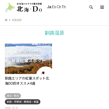
検索
釧路湿原
釧路湿原
釧路エリアの紅葉スポット北
海DO的オススメ4選
見る・知る
釧路・阿寒湖・摩周湖・根室
2024.10.15