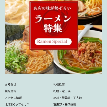
お知らせ
札幌近郊
観光情報
札幌・定山渓
アクセス情報
旭川・層雲峡・天人峡
北海-DOってなに？
富良野・美瑛近郊