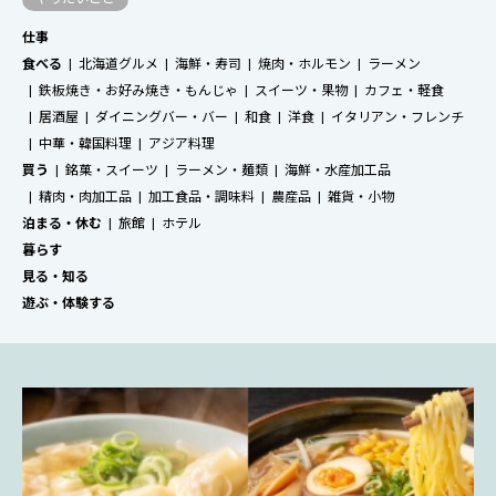
仕事
食べる
北海道グルメ
海鮮・寿司
焼肉・ホルモン
ラーメン
鉄板焼き・お好み焼き・もんじゃ
スイーツ・果物
カフェ・軽食
居酒屋
ダイニングバー・バー
和食
洋食
イタリアン・フレンチ
中華・韓国料理
アジア料理
買う
銘菓・スイーツ
ラーメン・麺類
海鮮・水産加工品
精肉・肉加工品
加工食品・調味料
農産品
雑貨・小物
泊まる・休む
旅館
ホテル
暮らす
見る・知る
遊ぶ・体験する