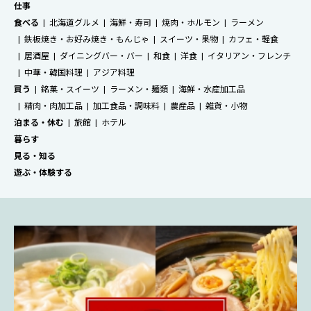
仕事
食べる
北海道グルメ
海鮮・寿司
焼肉・ホルモン
ラーメン
鉄板焼き・お好み焼き・もんじゃ
スイーツ・果物
カフェ・軽食
居酒屋
ダイニングバー・バー
和食
洋食
イタリアン・フレンチ
中華・韓国料理
アジア料理
買う
銘菓・スイーツ
ラーメン・麺類
海鮮・水産加工品
精肉・肉加工品
加工食品・調味料
農産品
雑貨・小物
泊まる・休む
旅館
ホテル
暮らす
見る・知る
遊ぶ・体験する