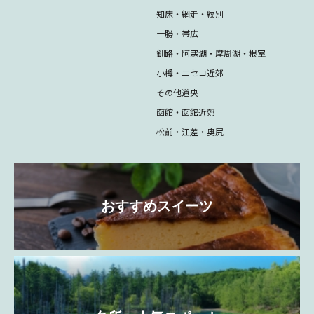
知床・網走・紋別
十勝・帯広
釧路・阿寒湖・摩周湖・根室
小樽・ニセコ近郊
その他道央
函館・函館近郊
松前・江差・奥尻
おすすめスイーツ