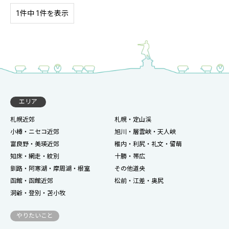
1件中 1件を表示
エリア
札幌近郊
札幌・定山渓
小樽・ニセコ近郊
旭川・層雲峡・天人峡
富良野・美瑛近郊
稚内・利尻・礼文・留萌
知床・網走・紋別
十勝・帯広
釧路・阿寒湖・摩周湖・根室
その他道央
函館・函館近郊
松前・江差・奥尻
洞爺・登別・苫小牧
やりたいこと