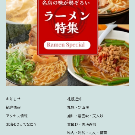
お知らせ
札幌近郊
観光情報
札幌・定山渓
アクセス情報
旭川・層雲峡・天人峡
北海-DOってなに？
富良野・美瑛近郊
稚内・利尻・礼文・留萌