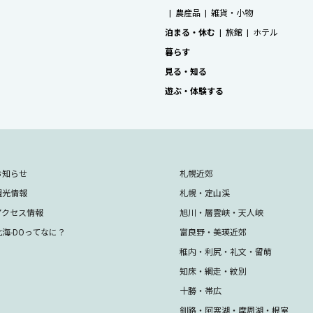
農産品
雑貨・小物
泊まる・休む
旅館
ホテル
暮らす
見る・知る
遊ぶ・体験する
お知らせ
札幌近郊
観光情報
札幌・定山渓
アクセス情報
旭川・層雲峡・天人峡
北海-DOってなに？
富良野・美瑛近郊
稚内・利尻・礼文・留萌
知床・網走・紋別
十勝・帯広
釧路・阿寒湖・摩周湖・根室