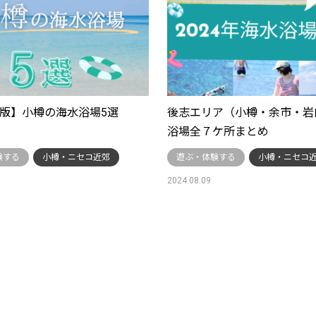
5年版】小樽の海水浴場5選
後志エリア（小樽・余市・岩
浴場全７ケ所まとめ
験する
小樽・ニセコ近郊
遊ぶ・体験する
小樽・ニセコ
2024.08.09