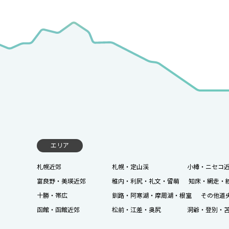
エリア
札幌近郊
札幌・定山渓
小樽・ニセコ
富良野・美瑛近郊
稚内・利尻・礼文・留萌
知床・網走・
十勝・帯広
釧路・阿寒湖・摩周湖・根室
その他道
函館・函館近郊
松前・江差・奥尻
洞爺・登別・