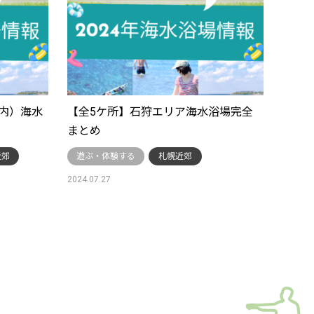
内）海水
【全5ケ所】石狩エリア海水浴場完全
まとめ
近郊
遊ぶ・体験する
札幌近郊
2024.07.27