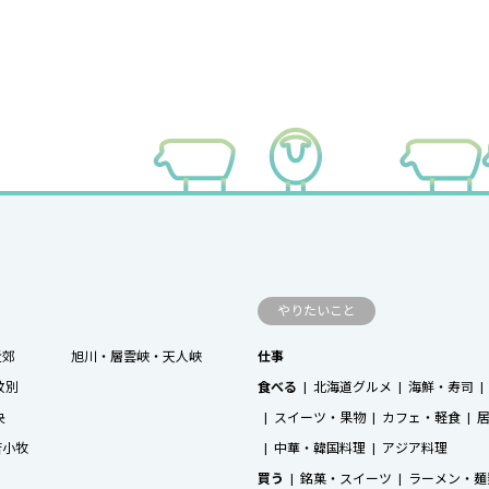
やりたいこと
近郊
旭川・層雲峡・天人峡
仕事
紋別
食べる
北海道グルメ
海鮮・寿司
央
スイーツ・果物
カフェ・軽食
苫小牧
中華・韓国料理
アジア料理
買う
銘菓・スイーツ
ラーメン・麺