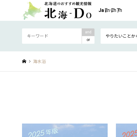
and
やりたいことか
or
海水浴