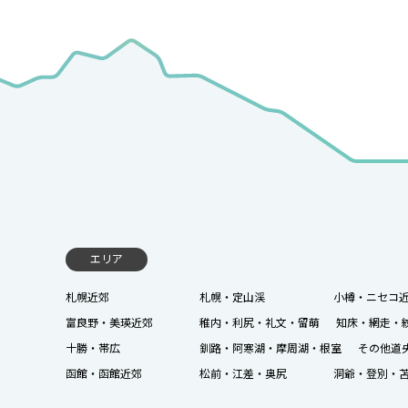
エリア
札幌近郊
札幌・定山渓
小樽・ニセコ
富良野・美瑛近郊
稚内・利尻・礼文・留萌
知床・網走・
十勝・帯広
釧路・阿寒湖・摩周湖・根室
その他道
函館・函館近郊
松前・江差・奥尻
洞爺・登別・