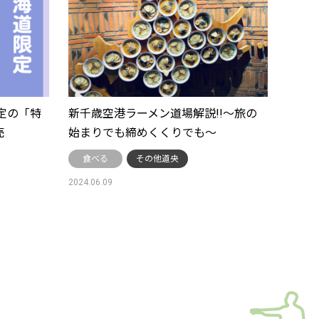
定の「特
新千歳空港ラーメン道場解説!!～旅の
売
始まりでも締めくくりでも～
食べる
その他道央
2024.06.09