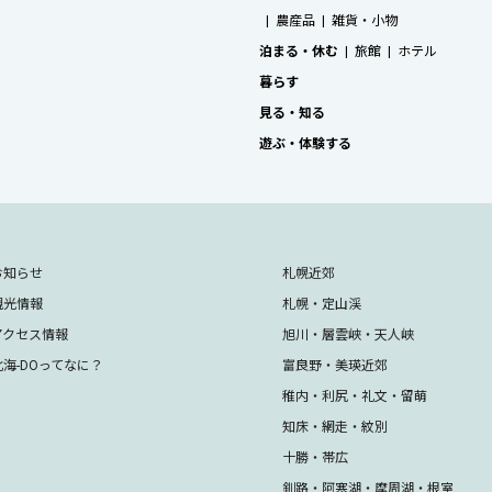
農産品
雑貨・小物
泊まる・休む
旅館
ホテル
暮らす
見る・知る
遊ぶ・体験する
お知らせ
札幌近郊
観光情報
札幌・定山渓
アクセス情報
旭川・層雲峡・天人峡
北海-DOってなに？
富良野・美瑛近郊
稚内・利尻・礼文・留萌
知床・網走・紋別
十勝・帯広
釧路・阿寒湖・摩周湖・根室