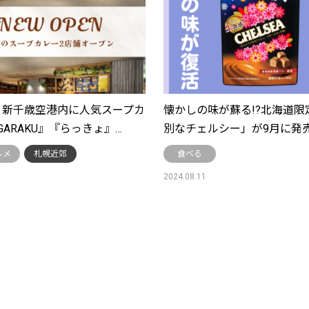
9日 新千歳空港内に人気スープカ
懐かしの味が蘇る!?北海道限
ARAKU』『らっきょ』…
別なチェルシー」が9月に発
ルメ
札幌近郊
食べる
2024.08.11