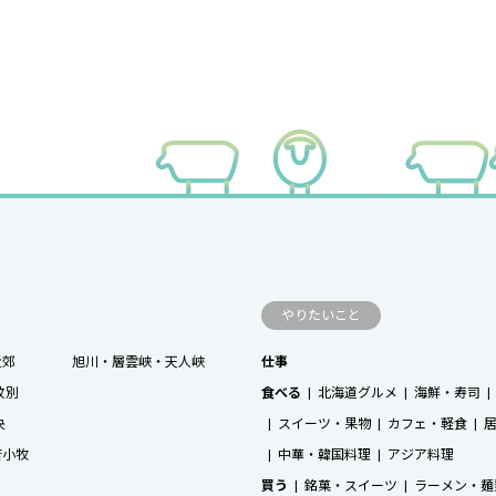
やりたいこと
近郊
旭川・層雲峡・天人峡
仕事
紋別
食べる
北海道グルメ
海鮮・寿司
央
スイーツ・果物
カフェ・軽食
苫小牧
中華・韓国料理
アジア料理
買う
銘菓・スイーツ
ラーメン・麺