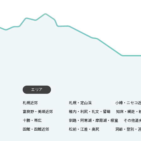
エリア
札幌近郊
札幌・定山渓
小樽・ニセコ
富良野・美瑛近郊
稚内・利尻・礼文・留萌
知床・網走・
十勝・帯広
釧路・阿寒湖・摩周湖・根室
その他道
函館・函館近郊
松前・江差・奥尻
洞爺・登別・