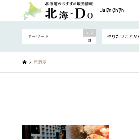
and
やりたいことか
or
居酒屋