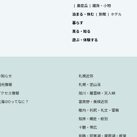
農産品
雑貨・小物
泊まる・休む
旅館
ホテル
暮らす
見る・知る
遊ぶ・体験する
お知らせ
札幌近郊
観光情報
札幌・定山渓
アクセス情報
旭川・層雲峡・天人峡
北海-DOってなに？
富良野・美瑛近郊
稚内・利尻・礼文・留萌
知床・網走・紋別
十勝・帯広
釧路・阿寒湖・摩周湖・根室