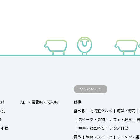
やりたいこと
近郊
旭川・層雲峡・天人峡
仕事
紋別
食べる
北海道グルメ
海鮮・寿司
央
スイーツ・果物
カフェ・軽食
苫小牧
中華・韓国料理
アジア料理
買う
銘菓・スイーツ
ラーメン・麺