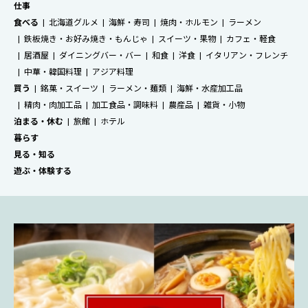
仕事
食べる
北海道グルメ
海鮮・寿司
焼肉・ホルモン
ラーメン
鉄板焼き・お好み焼き・もんじゃ
スイーツ・果物
カフェ・軽食
居酒屋
ダイニングバー・バー
和食
洋食
イタリアン・フレンチ
中華・韓国料理
アジア料理
買う
銘菓・スイーツ
ラーメン・麺類
海鮮・水産加工品
精肉・肉加工品
加工食品・調味料
農産品
雑貨・小物
泊まる・休む
旅館
ホテル
暮らす
見る・知る
遊ぶ・体験する