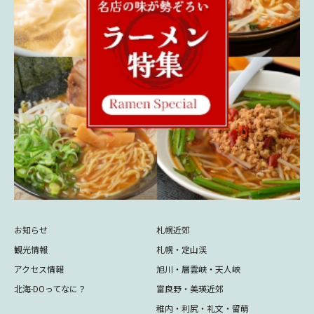
お知らせ
札幌近郊
観光情報
札幌・定山渓
アクセス情報
旭川・層雲峡・天人峡
北海-DOってなに？
富良野・美瑛近郊
稚内・利尻・礼文・留萌