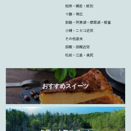
知床・網走・紋別
十勝・帯広
釧路・阿寒湖・摩周湖・根室
小樽・ニセコ近郊
その他道央
函館・函館近郊
松前・江差・奥尻
おすすめスイーツ