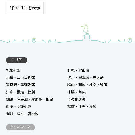
1件中 1件を表示
エリア
札幌近郊
札幌・定山渓
小樽・ニセコ近郊
旭川・層雲峡・天人峡
富良野・美瑛近郊
稚内・利尻・礼文・留萌
知床・網走・紋別
十勝・帯広
釧路・阿寒湖・摩周湖・根室
その他道央
函館・函館近郊
松前・江差・奥尻
洞爺・登別・苫小牧
やりたいこと