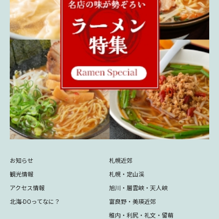
お知らせ
札幌近郊
観光情報
札幌・定山渓
アクセス情報
旭川・層雲峡・天人峡
北海-DOってなに？
富良野・美瑛近郊
稚内・利尻・礼文・留萌