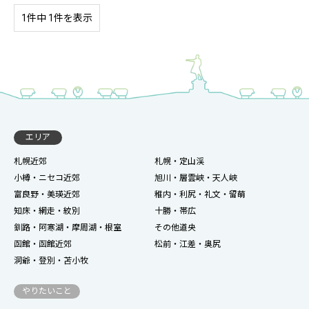
1件中 1件を表示
エリア
札幌近郊
札幌・定山渓
小樽・ニセコ近郊
旭川・層雲峡・天人峡
富良野・美瑛近郊
稚内・利尻・礼文・留萌
知床・網走・紋別
十勝・帯広
釧路・阿寒湖・摩周湖・根室
その他道央
函館・函館近郊
松前・江差・奥尻
洞爺・登別・苫小牧
やりたいこと