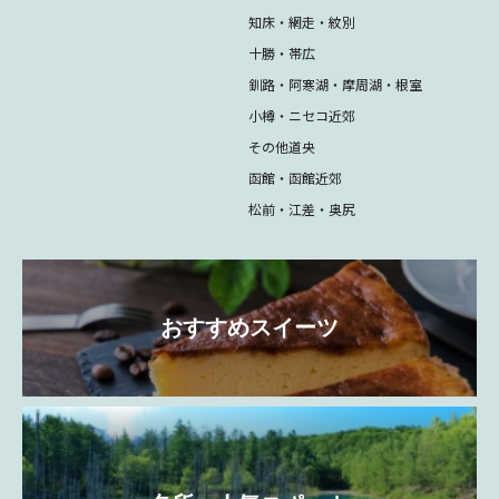
知床・網走・紋別
十勝・帯広
釧路・阿寒湖・摩周湖・根室
小樽・ニセコ近郊
その他道央
函館・函館近郊
松前・江差・奥尻
おすすめスイーツ