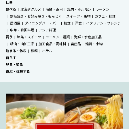
仕事
食べる
北海道グルメ
海鮮・寿司
焼肉・ホルモン
ラーメン
鉄板焼き・お好み焼き・もんじゃ
スイーツ・果物
カフェ・軽食
居酒屋
ダイニングバー・バー
和食
洋食
イタリアン・フレンチ
中華・韓国料理
アジア料理
買う
銘菓・スイーツ
ラーメン・麺類
海鮮・水産加工品
精肉・肉加工品
加工食品・調味料
農産品
雑貨・小物
泊まる・休む
旅館
ホテル
暮らす
見る・知る
遊ぶ・体験する