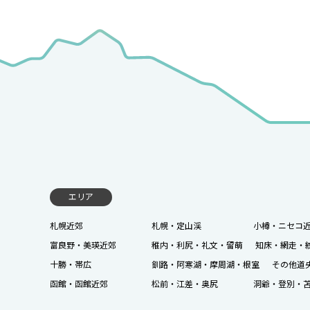
エリア
札幌近郊
札幌・定山渓
小樽・ニセコ
富良野・美瑛近郊
稚内・利尻・礼文・留萌
知床・網走・
十勝・帯広
釧路・阿寒湖・摩周湖・根室
その他道
函館・函館近郊
松前・江差・奥尻
洞爺・登別・