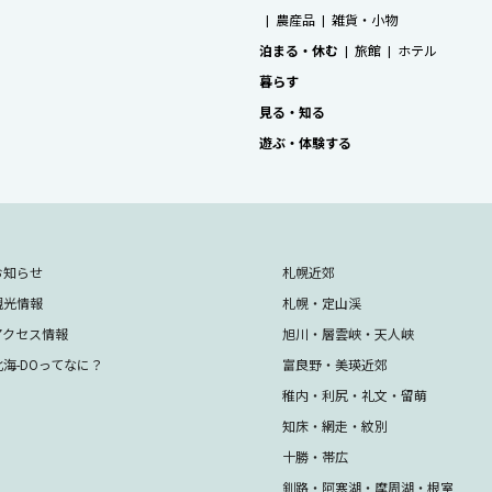
農産品
雑貨・小物
泊まる・休む
旅館
ホテル
暮らす
見る・知る
遊ぶ・体験する
お知らせ
札幌近郊
観光情報
札幌・定山渓
アクセス情報
旭川・層雲峡・天人峡
北海-DOってなに？
富良野・美瑛近郊
稚内・利尻・礼文・留萌
知床・網走・紋別
十勝・帯広
釧路・阿寒湖・摩周湖・根室