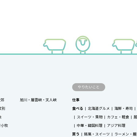
やりたいこと
近郊
旭川・層雲峡・天人峡
仕事
紋別
食べる
北海道グルメ
海鮮・寿司
央
スイーツ・果物
カフェ・軽食
苫小牧
中華・韓国料理
アジア料理
買う
銘菓・スイーツ
ラーメン・麺