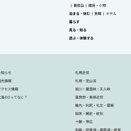
農産品
雑貨・小物
泊まる・休む
旅館
ホテル
暮らす
見る・知る
遊ぶ・体験する
お知らせ
札幌近郊
観光情報
札幌・定山渓
アクセス情報
旭川・層雲峡・天人峡
北海-DOってなに？
富良野・美瑛近郊
稚内・利尻・礼文・留萌
知床・網走・紋別
十勝・帯広
釧路・阿寒湖・摩周湖・根室