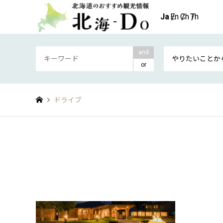
and
やりたいことか
or
ドライブ