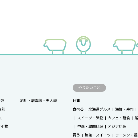
やりたいこと
近郊
旭川・層雲峡・天人峡
仕事
紋別
食べる
北海道グルメ
海鮮・寿司
央
スイーツ・果物
カフェ・軽食
苫小牧
中華・韓国料理
アジア料理
買う
銘菓・スイーツ
ラーメン・麺