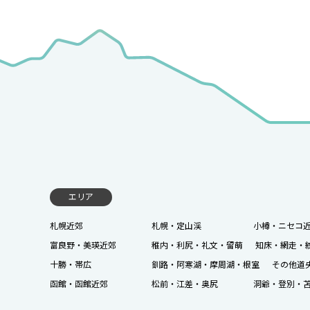
エリア
札幌近郊
札幌・定山渓
小樽・ニセコ
富良野・美瑛近郊
稚内・利尻・礼文・留萌
知床・網走・
十勝・帯広
釧路・阿寒湖・摩周湖・根室
その他道
函館・函館近郊
松前・江差・奥尻
洞爺・登別・