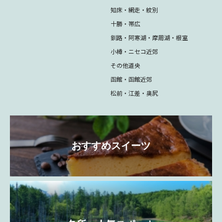
知床・網走・紋別
十勝・帯広
釧路・阿寒湖・摩周湖・根室
小樽・ニセコ近郊
その他道央
函館・函館近郊
松前・江差・奥尻
おすすめスイーツ