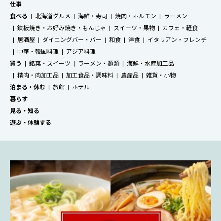
仕事
食べる
北海道グルメ
海鮮・寿司
焼肉・ホルモン
ラーメン
鉄板焼き・お好み焼き・もんじゃ
スイーツ・果物
カフェ・軽食
居酒屋
ダイニングバー・バー
和食
洋食
イタリアン・フレンチ
中華・韓国料理
アジア料理
買う
銘菓・スイーツ
ラーメン・麺類
海鮮・水産加工品
精肉・肉加工品
加工食品・調味料
農産品
雑貨・小物
泊まる・休む
旅館
ホテル
暮らす
見る・知る
遊ぶ・体験する