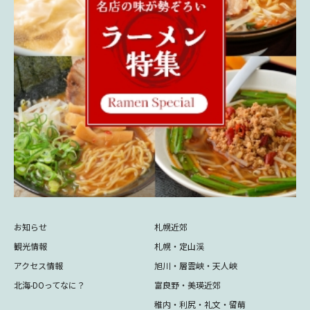
お知らせ
札幌近郊
観光情報
札幌・定山渓
アクセス情報
旭川・層雲峡・天人峡
北海-DOってなに？
富良野・美瑛近郊
稚内・利尻・礼文・留萌