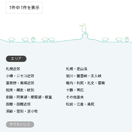
1件中 1件を表示
エリア
札幌近郊
札幌・定山渓
小樽・ニセコ近郊
旭川・層雲峡・天人峡
富良野・美瑛近郊
稚内・利尻・礼文・留萌
知床・網走・紋別
十勝・帯広
釧路・阿寒湖・摩周湖・根室
その他道央
函館・函館近郊
松前・江差・奥尻
洞爺・登別・苫小牧
やりたいこと