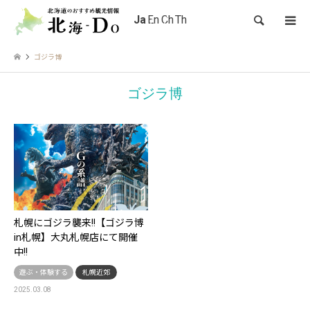
検索
ゴジラ博
ゴジラ博
札幌にゴジラ襲来!!【ゴジラ博
in札幌】大丸札幌店にて開催
中!!
遊ぶ・体験する
札幌近郊
2025.03.08