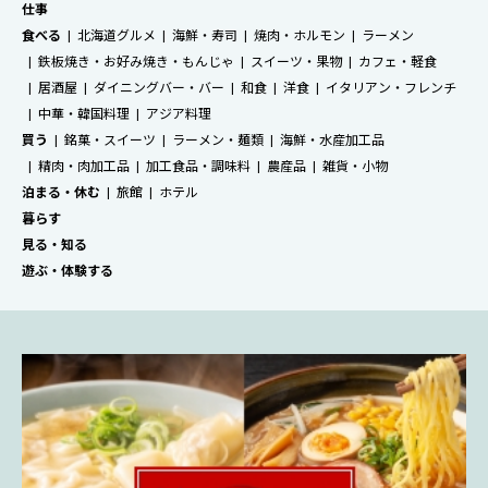
仕事
食べる
北海道グルメ
海鮮・寿司
焼肉・ホルモン
ラーメン
鉄板焼き・お好み焼き・もんじゃ
スイーツ・果物
カフェ・軽食
居酒屋
ダイニングバー・バー
和食
洋食
イタリアン・フレンチ
中華・韓国料理
アジア料理
買う
銘菓・スイーツ
ラーメン・麺類
海鮮・水産加工品
精肉・肉加工品
加工食品・調味料
農産品
雑貨・小物
泊まる・休む
旅館
ホテル
暮らす
見る・知る
遊ぶ・体験する