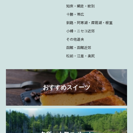
知床・網走・紋別
十勝・帯広
釧路・阿寒湖・摩周湖・根室
小樽・ニセコ近郊
その他道央
函館・函館近郊
松前・江差・奥尻
おすすめスイーツ