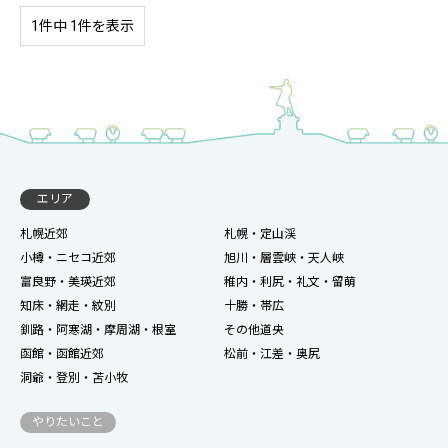
1件中 1件を表示
エリア
札幌近郊
札幌・定山渓
小樽・ニセコ近郊
旭川・層雲峡・天人峡
富良野・美瑛近郊
稚内・利尻・礼文・留萌
知床・網走・紋別
十勝・帯広
釧路・阿寒湖・摩周湖・根室
その他道央
函館・函館近郊
松前・江差・奥尻
洞爺・登別・苫小牧
やりたいこと