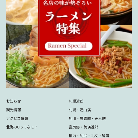
お知らせ
札幌近郊
観光情報
札幌・定山渓
アクセス情報
旭川・層雲峡・天人峡
北海-DOってなに？
富良野・美瑛近郊
稚内・利尻・礼文・留萌