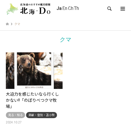
検索
クマ
クマ
大迫力を感じたいなら行くし
かない!!「のぼりべつクマ牧
場」
見る・知る
洞爺・登別・苫小牧
2024.10.27