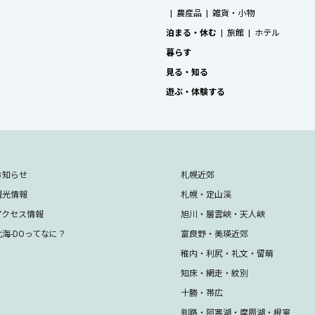
農産品
雑貨・小物
泊まる・休む
旅館
ホテル
暮らす
見る・知る
遊ぶ・体験する
お知らせ
札幌近郊
観光情報
札幌・定山渓
アクセス情報
旭川・層雲峡・天人峡
北海-DOってなに？
富良野・美瑛近郊
稚内・利尻・礼文・留萌
知床・網走・紋別
十勝・帯広
釧路・阿寒湖・摩周湖・根室