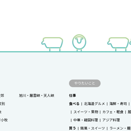
やりたいこと
近郊
旭川・層雲峡・天人峡
仕事
紋別
食べる
北海道グルメ
海鮮・寿司
央
スイーツ・果物
カフェ・軽食
苫小牧
中華・韓国料理
アジア料理
買う
銘菓・スイーツ
ラーメン・麺