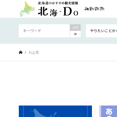
and
やりたいことか
or
お土産