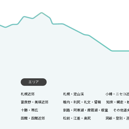
エリア
札幌近郊
札幌・定山渓
小樽・ニセコ
富良野・美瑛近郊
稚内・利尻・礼文・留萌
知床・網走・
十勝・帯広
釧路・阿寒湖・摩周湖・根室
その他道
函館・函館近郊
松前・江差・奥尻
洞爺・登別・