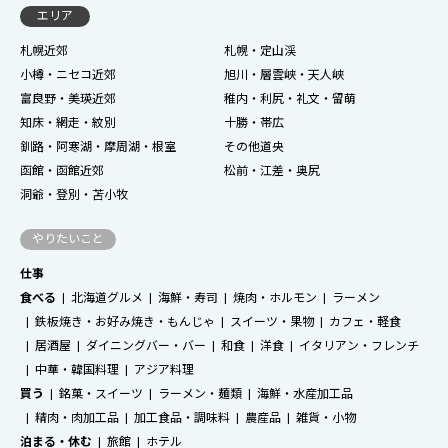
エリア
札幌近郊
札幌・定山渓
小樽・ニセコ近郊
旭川・層雲峡・天人峡
富良野・美瑛近郊
稚内・利尻・礼文・留萌
知床・網走・紋別
十勝・帯広
釧路・阿寒湖・摩周湖・根室
その他道央
函館・函館近郊
松前・江差・奥尻
洞爺・登別・苫小牧
やりたいこと
仕事
食べる
北海道グルメ
海鮮・寿司
焼肉・ホルモン
ラーメン
鉄板焼き・お好み焼き・もんじゃ
スイーツ・果物
カフェ・軽食
居酒屋
ダイニングバー・バー
和食
洋食
イタリアン・フレンチ
中華・韓国料理
アジア料理
買う
銘菓・スイーツ
ラーメン・麺類
海鮮・水産加工品
精肉・肉加工品
加工食品・調味料
農産品
雑貨・小物
泊まる・休む
旅館
ホテル