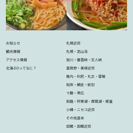
お知らせ
札幌近郊
観光情報
札幌・定山渓
アクセス情報
旭川・層雲峡・天人峡
北海-DOってなに？
富良野・美瑛近郊
稚内・利尻・礼文・留萌
知床・網走・紋別
十勝・帯広
釧路・阿寒湖・摩周湖・根室
小樽・ニセコ近郊
その他道央
函館・函館近郊