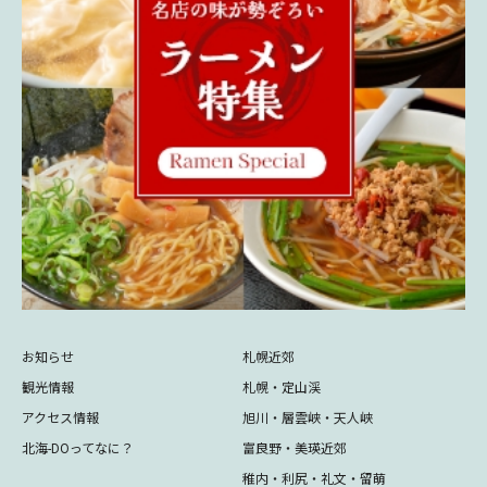
お知らせ
札幌近郊
観光情報
札幌・定山渓
アクセス情報
旭川・層雲峡・天人峡
北海-DOってなに？
富良野・美瑛近郊
稚内・利尻・礼文・留萌