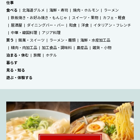
仕事
食べる
北海道グルメ
海鮮・寿司
焼肉・ホルモン
ラーメン
鉄板焼き・お好み焼き・もんじゃ
スイーツ・果物
カフェ・軽食
居酒屋
ダイニングバー・バー
和食
洋食
イタリアン・フレンチ
中華・韓国料理
アジア料理
買う
銘菓・スイーツ
ラーメン・麺類
海鮮・水産加工品
精肉・肉加工品
加工食品・調味料
農産品
雑貨・小物
泊まる・休む
旅館
ホテル
暮らす
見る・知る
遊ぶ・体験する