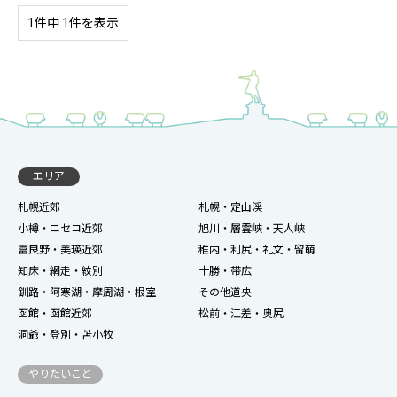
1件中 1件を表示
エリア
札幌近郊
札幌・定山渓
小樽・ニセコ近郊
旭川・層雲峡・天人峡
富良野・美瑛近郊
稚内・利尻・礼文・留萌
知床・網走・紋別
十勝・帯広
釧路・阿寒湖・摩周湖・根室
その他道央
函館・函館近郊
松前・江差・奥尻
洞爺・登別・苫小牧
やりたいこと