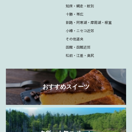
知床・網走・紋別
十勝・帯広
釧路・阿寒湖・摩周湖・根室
小樽・ニセコ近郊
その他道央
函館・函館近郊
松前・江差・奥尻
おすすめスイーツ