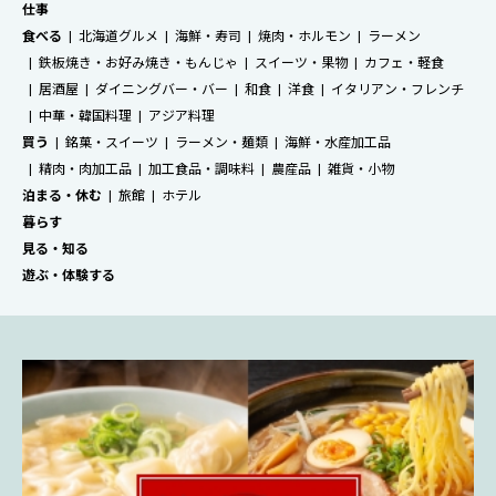
仕事
食べる
北海道グルメ
海鮮・寿司
焼肉・ホルモン
ラーメン
鉄板焼き・お好み焼き・もんじゃ
スイーツ・果物
カフェ・軽食
居酒屋
ダイニングバー・バー
和食
洋食
イタリアン・フレンチ
中華・韓国料理
アジア料理
買う
銘菓・スイーツ
ラーメン・麺類
海鮮・水産加工品
精肉・肉加工品
加工食品・調味料
農産品
雑貨・小物
泊まる・休む
旅館
ホテル
暮らす
見る・知る
遊ぶ・体験する