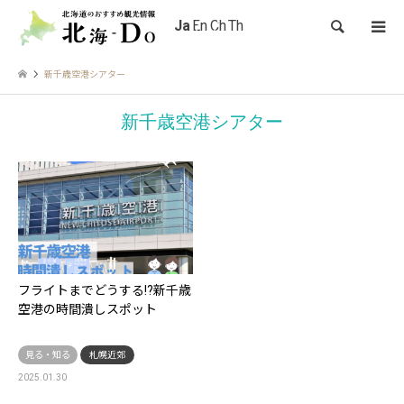
検索
新千歳空港シアター
新千歳空港シアター
フライトまでどうする!?新千歳
空港の時間潰しスポット
見る・知る
札幌近郊
2025.01.30