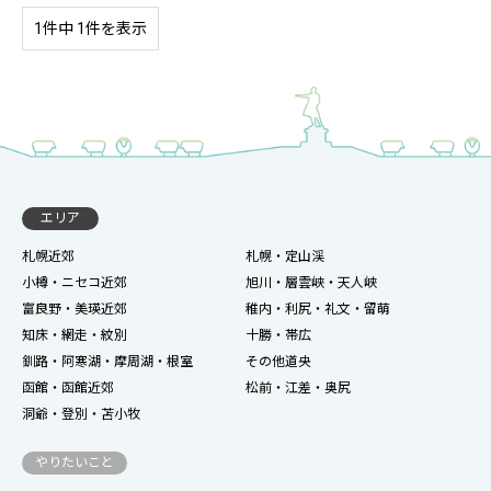
1件中 1件を表示
エリア
札幌近郊
札幌・定山渓
小樽・ニセコ近郊
旭川・層雲峡・天人峡
富良野・美瑛近郊
稚内・利尻・礼文・留萌
知床・網走・紋別
十勝・帯広
釧路・阿寒湖・摩周湖・根室
その他道央
函館・函館近郊
松前・江差・奥尻
洞爺・登別・苫小牧
やりたいこと