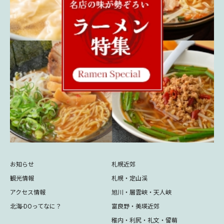
お知らせ
札幌近郊
観光情報
札幌・定山渓
アクセス情報
旭川・層雲峡・天人峡
北海-DOってなに？
富良野・美瑛近郊
稚内・利尻・礼文・留萌