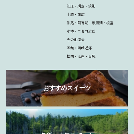
知床・網走・紋別
十勝・帯広
釧路・阿寒湖・摩周湖・根室
小樽・ニセコ近郊
その他道央
函館・函館近郊
松前・江差・奥尻
おすすめスイーツ