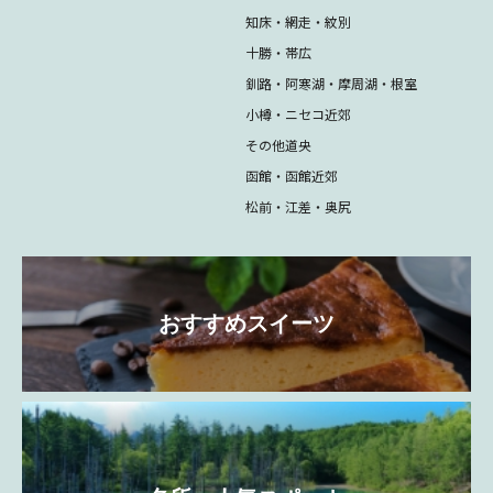
知床・網走・紋別
十勝・帯広
釧路・阿寒湖・摩周湖・根室
小樽・ニセコ近郊
その他道央
函館・函館近郊
松前・江差・奥尻
おすすめスイーツ