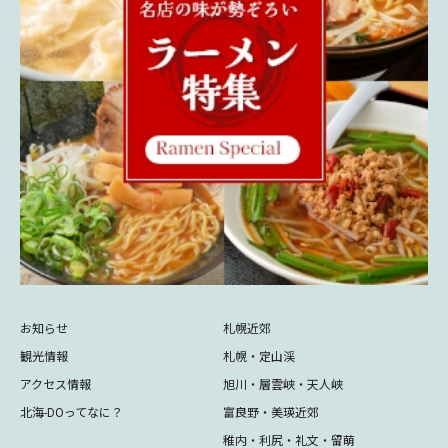
お知らせ
札幌近郊
観光情報
札幌・定山渓
アクセス情報
旭川・層雲峡・天人峡
北海-DOってなに？
富良野・美瑛近郊
稚内・利尻・礼文・留萌