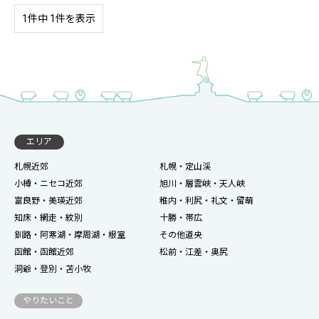
1件中 1件を表示
エリア
札幌近郊
札幌・定山渓
小樽・ニセコ近郊
旭川・層雲峡・天人峡
富良野・美瑛近郊
稚内・利尻・礼文・留萌
知床・網走・紋別
十勝・帯広
釧路・阿寒湖・摩周湖・根室
その他道央
函館・函館近郊
松前・江差・奥尻
洞爺・登別・苫小牧
やりたいこと