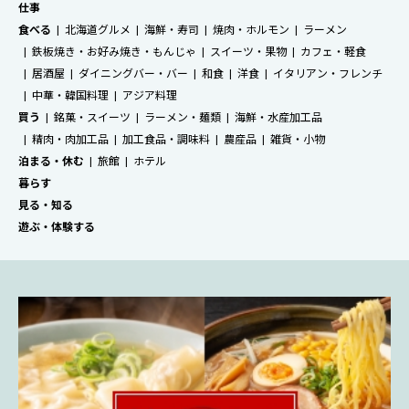
仕事
食べる
北海道グルメ
海鮮・寿司
焼肉・ホルモン
ラーメン
鉄板焼き・お好み焼き・もんじゃ
スイーツ・果物
カフェ・軽食
居酒屋
ダイニングバー・バー
和食
洋食
イタリアン・フレンチ
中華・韓国料理
アジア料理
買う
銘菓・スイーツ
ラーメン・麺類
海鮮・水産加工品
精肉・肉加工品
加工食品・調味料
農産品
雑貨・小物
泊まる・休む
旅館
ホテル
暮らす
見る・知る
遊ぶ・体験する