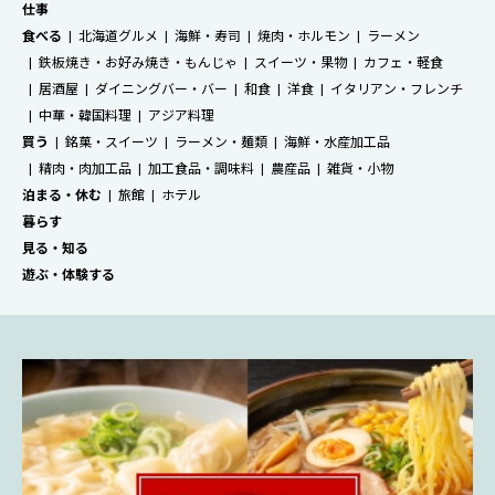
仕事
食べる
北海道グルメ
海鮮・寿司
焼肉・ホルモン
ラーメン
鉄板焼き・お好み焼き・もんじゃ
スイーツ・果物
カフェ・軽食
居酒屋
ダイニングバー・バー
和食
洋食
イタリアン・フレンチ
中華・韓国料理
アジア料理
買う
銘菓・スイーツ
ラーメン・麺類
海鮮・水産加工品
精肉・肉加工品
加工食品・調味料
農産品
雑貨・小物
泊まる・休む
旅館
ホテル
暮らす
見る・知る
遊ぶ・体験する