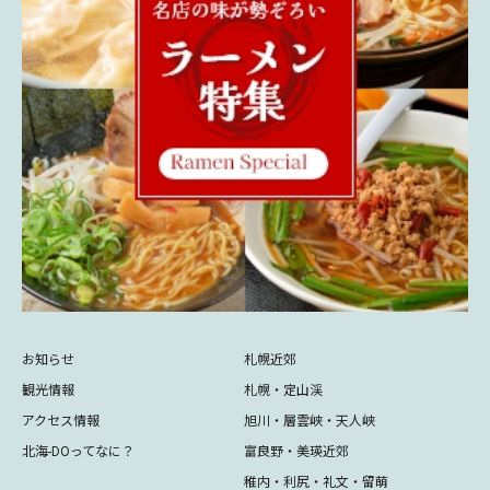
お知らせ
札幌近郊
観光情報
札幌・定山渓
アクセス情報
旭川・層雲峡・天人峡
北海-DOってなに？
富良野・美瑛近郊
稚内・利尻・礼文・留萌