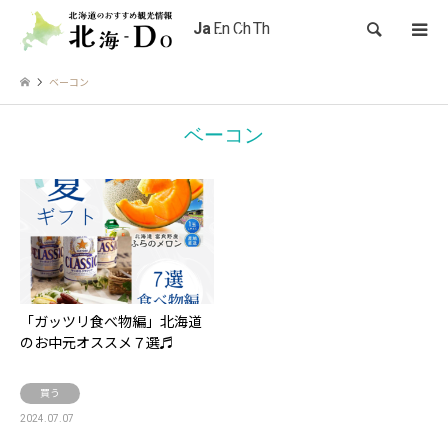
検索
ベーコン
ベーコン
「ガッツリ食べ物編」北海道
のお中元オススメ７選♬
買う
2024.07.07