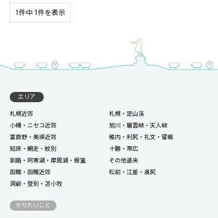
1件中 1件を表示
エリア
札幌近郊
札幌・定山渓
小樽・ニセコ近郊
旭川・層雲峡・天人峡
富良野・美瑛近郊
稚内・利尻・礼文・留萌
知床・網走・紋別
十勝・帯広
釧路・阿寒湖・摩周湖・根室
その他道央
函館・函館近郊
松前・江差・奥尻
洞爺・登別・苫小牧
やりたいこと