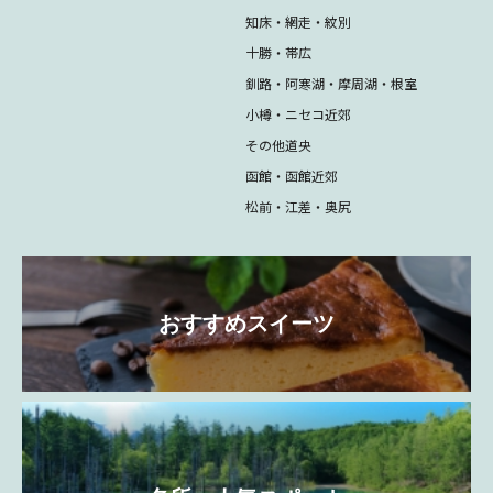
知床・網走・紋別
十勝・帯広
釧路・阿寒湖・摩周湖・根室
小樽・ニセコ近郊
その他道央
函館・函館近郊
松前・江差・奥尻
おすすめスイーツ